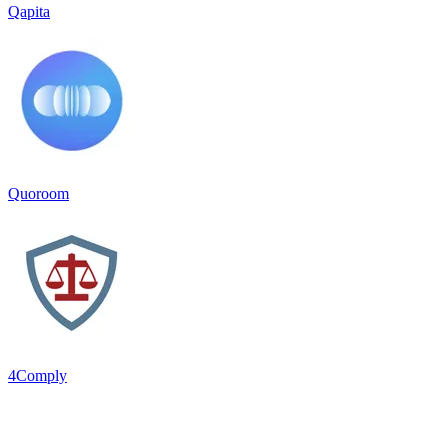
Qapita
Quoroom
4Comply