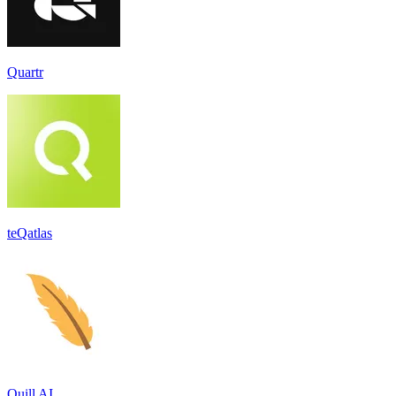
Quartr
teQatlas
Quill AI