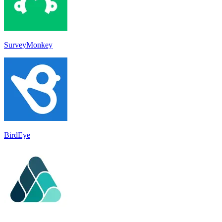
SurveyMonkey
BirdEye