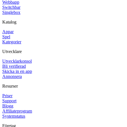
Webbapp
Switchbar
Singlebox
Katalog
Appar
Spel
Kategorier
Utvecklare
Utvecklarkonsol
Bli verifierad
Skicka in en app
Annonsera
Resurser
Priser
Support
Blogg
Affiliateprogram
Systemstatus
Företag