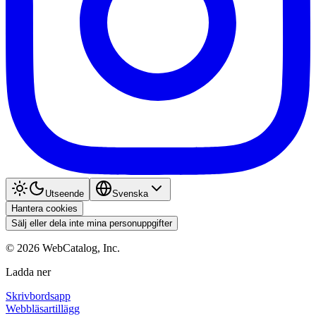
Utseende
Svenska
Hantera cookies
Sälj eller dela inte mina personuppgifter
©
2026
WebCatalog, Inc.
Ladda ner
Skrivbordsapp
Webbläsartillägg