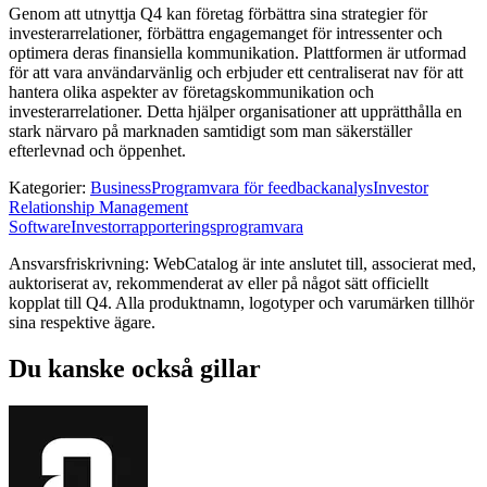
Genom att utnyttja Q4 kan företag förbättra sina strategier för
investerarrelationer, förbättra engagemanget för intressenter och
optimera deras finansiella kommunikation. Plattformen är utformad
för att vara användarvänlig och erbjuder ett centraliserat nav för att
hantera olika aspekter av företagskommunikation och
investerarrelationer. Detta hjälper organisationer att upprätthålla en
stark närvaro på marknaden samtidigt som man säkerställer
efterlevnad och öppenhet.
Kategorier
:
Business
Programvara för feedbackanalys
Investor
Relationship Management
Software
Investorrapporteringsprogramvara
Ansvarsfriskrivning: WebCatalog är inte anslutet till, associerat med,
auktoriserat av, rekommenderat av eller på något sätt officiellt
kopplat till Q4. Alla produktnamn, logotyper och varumärken tillhör
sina respektive ägare.
Du kanske också gillar