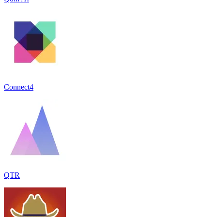
Connect4
QTR