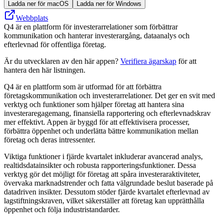
Ladda ner för macOS
Ladda ner för Windows
Webbplats
Q4 är en plattform för investerarrelationer som förbättrar
kommunikation och hanterar investerargång, dataanalys och
efterlevnad för offentliga företag.
Är du utvecklaren av den här appen?
Verifiera ägarskap
för att
hantera den här listningen.
Q4 är en plattform som är utformad för att förbättra
företagskommunikation och investerarrelationer. Det ger en svit med
verktyg och funktioner som hjälper företag att hantera sina
investeraregagemang, finansiella rapportering och efterlevnadskrav
mer effektivt. Appen är byggd för att effektivisera processer,
förbättra öppenhet och underlätta bättre kommunikation mellan
företag och deras intressenter.
Viktiga funktioner i fjärde kvartalet inkluderar avancerad analys,
realtidsdatainsikter och robusta rapporteringsfunktioner. Dessa
verktyg gör det möjligt för företag att spåra investeraraktiviteter,
övervaka marknadstrender och fatta välgrundade beslut baserade på
datadriven insikter. Dessutom stöder fjärde kvartalet efterlevnad av
lagstiftningskraven, vilket säkerställer att företag kan upprätthålla
öppenhet och följa industristandarder.