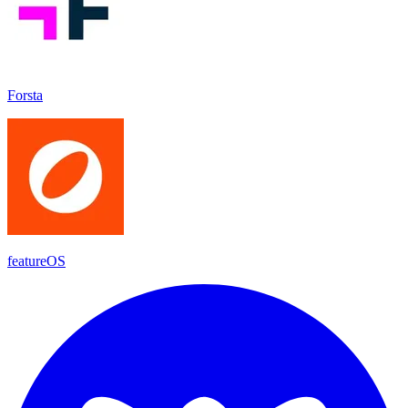
Forsta
featureOS