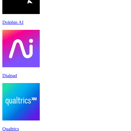
Dolphin AI
Dialpad
Qualtrics