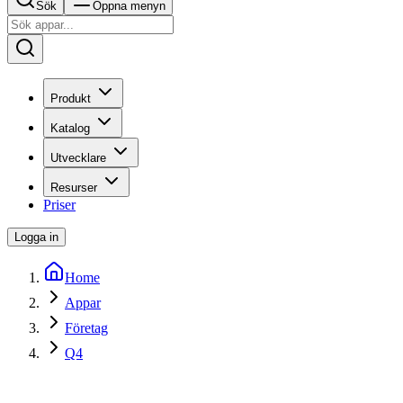
Sök
Öppna menyn
Produkt
Katalog
Utvecklare
Resurser
Priser
Logga in
Home
Appar
Företag
Q4