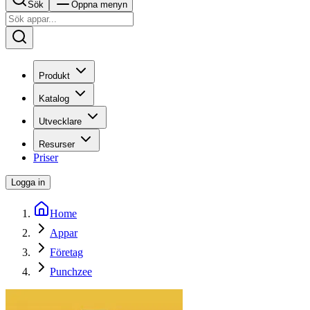
Sök
Öppna menyn
Produkt
Katalog
Utvecklare
Resurser
Priser
Logga in
Home
Appar
Företag
Punchzee