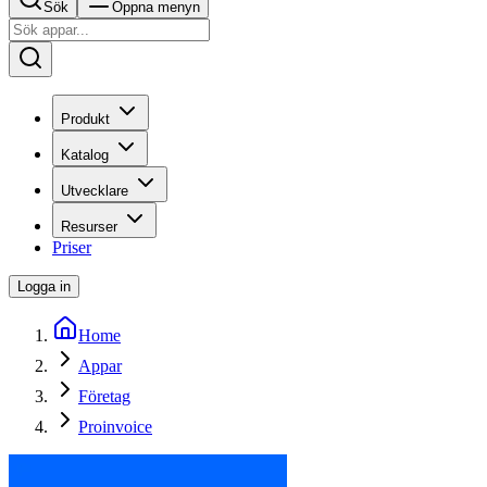
Sök
Öppna menyn
Produkt
Katalog
Utvecklare
Resurser
Priser
Logga in
Home
Appar
Företag
Proinvoice