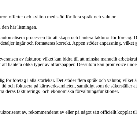
uror, offerter och kvitton med stöd för flera språk och valutor.
a den här listningen.
h automatisera processen för att skapa och hantera fakturor för företag. 
ga detaljer ingår och formateras korrekt. Appen stöder anpassning, vilket
veransen av fakturor, vilket kan bidra till att minska manuellt arbetskra
ör att hantera olika typer av affärspapper. Dessutom kan proinvoice underl
 för företag i alla storlekar. Det stöder flera språk och valutor, vilket 
a tid och fokusera på kärnverksamheten, samtidigt som de säkerställer a
ttra deras fakturerings- och ekonomiska förvaltningsfunktioner.
auktoriserat av, rekommenderat av eller på något sätt officiellt kopplat 