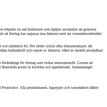
Det erbjuder en rad funktioner som hjälper användare att generera
 gör att företag kan anpassa sina fakturor med sin varumärkesidentitet
ft och minimera fel. Det stöder också olika dokumenttyper, till
ätta bulkutskrift och export av fakturor, vilket är särskilt användbart
är fördelaktigt för företag som verkar internationellt. Genom att
tt finansiella poster är korrekta och uppdaterade. Sammantaget
till Proinvoice. Alla produktnamn, logotyper och varumärken tillhör