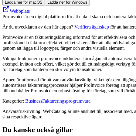
Ladda ner för macOS
Ladda ner för Windows
Webbplats
ProInvoice är en digital plattform för att enkelt skapa och hantera fakt
Är du utvecklaren av den här appen?
Verifiera ägarskap
för att hanter
Proinvoice är en faktureringslösning utformad för att effektivisera oc
professionella fakturor effektivt, vilket säkerställer att alla nödvändi
genom att lägga till logotyper, färger och andra visuella element.
Viktiga funktioner i proinvoice inkluderar förmågan att automatisera le
exempel kvitton och offert, vilket gör det till ett mångsidigt verktyg f
för företag som hanterar en stor volym transaktioner.
Appen är utformad för att vara användarvänlig, vilket gör den tillgänglig
automatisera faktureringsprocesser hjälper ProInvoice företag att spar
tillhandahåller Proinvoice en robust lösning för företag som vill förbä
Kategorier
:
Business
Faktureringsprogramvara
Ansvarsfriskrivning: WebCatalog är inte anslutet till, associerat med, 
sina respektive ägare.
Du kanske också gillar