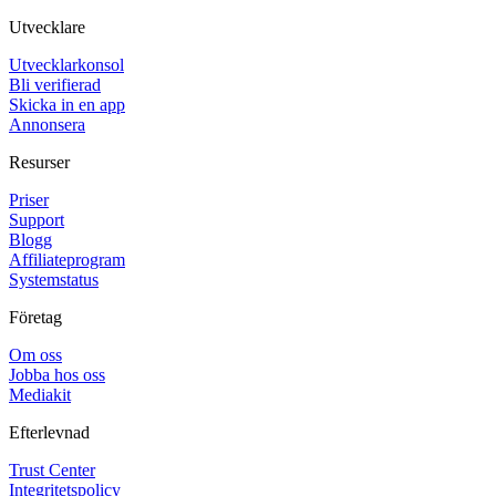
Utvecklare
Utvecklarkonsol
Bli verifierad
Skicka in en app
Annonsera
Resurser
Priser
Support
Blogg
Affiliateprogram
Systemstatus
Företag
Om oss
Jobba hos oss
Mediakit
Efterlevnad
Trust Center
Integritetspolicy