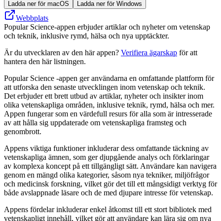
Ladda ner för macOS
Ladda ner för Windows
Webbplats
Popular Science-appen erbjuder artiklar och nyheter om vetenskap
och teknik, inklusive rymd, hälsa och nya upptäckter.
Är du utvecklaren av den här appen?
Verifiera ägarskap
för att
hantera den här listningen.
Popular Science -appen ger användarna en omfattande plattform för
att utforska den senaste utvecklingen inom vetenskap och teknik.
Det erbjuder ett brett utbud av artiklar, nyheter och insikter inom
olika vetenskapliga områden, inklusive teknik, rymd, hälsa och mer.
Appen fungerar som en värdefull resurs för alla som är intresserade
av att hålla sig uppdaterade om vetenskapliga framsteg och
genombrott.
Appens viktiga funktioner inkluderar dess omfattande täckning av
vetenskapliga ämnen, som ger djupgående analys och förklaringar
av komplexa koncept på ett tillgängligt sätt. Användare kan navigera
genom en mängd olika kategorier, såsom nya tekniker, miljöfrågor
och medicinsk forskning, vilket gör det till ett mångsidigt verktyg för
både avslappnade läsare och de med djupare intresse för vetenskap.
Appens fördelar inkluderar enkel åtkomst till ett stort bibliotek med
vetenskapligt innehåll, vilket gör att användare kan lära sig om nya