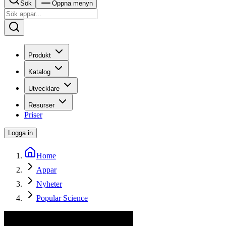
Sök
Öppna menyn
Produkt
Katalog
Utvecklare
Resurser
Priser
Logga in
Home
Appar
Nyheter
Popular Science