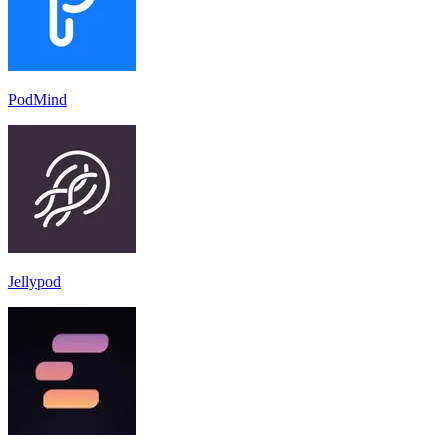
PodMind
Jellypod