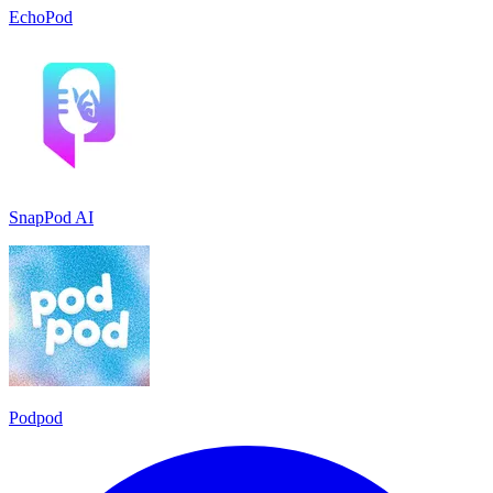
EchoPod
SnapPod AI
Podpod