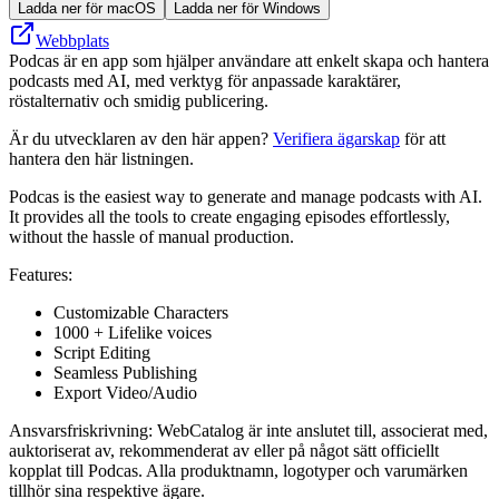
Ladda ner för macOS
Ladda ner för Windows
Webbplats
Podcas är en app som hjälper användare att enkelt skapa och hantera
podcasts med AI, med verktyg för anpassade karaktärer,
röstalternativ och smidig publicering.
Är du utvecklaren av den här appen?
Verifiera ägarskap
för att
hantera den här listningen.
Podcas is the easiest way to generate and manage podcasts with AI.
It provides all the tools to create engaging episodes effortlessly,
without the hassle of manual production.
Features:
Customizable Characters
1000 + Lifelike voices
Script Editing
Seamless Publishing
Export Video/Audio
Ansvarsfriskrivning: WebCatalog är inte anslutet till, associerat med,
auktoriserat av, rekommenderat av eller på något sätt officiellt
kopplat till Podcas. Alla produktnamn, logotyper och varumärken
tillhör sina respektive ägare.