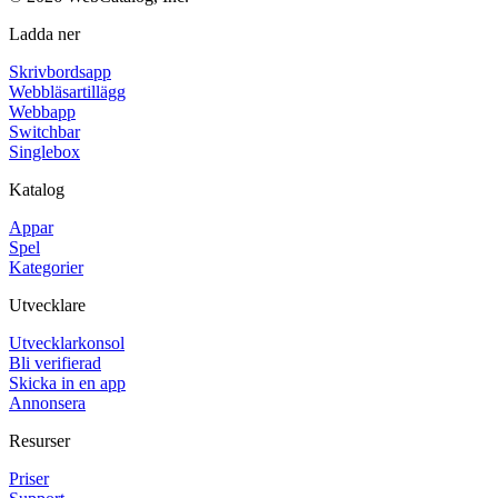
Ladda ner
Skrivbordsapp
Webbläsartillägg
Webbapp
Switchbar
Singlebox
Katalog
Appar
Spel
Kategorier
Utvecklare
Utvecklarkonsol
Bli verifierad
Skicka in en app
Annonsera
Resurser
Priser