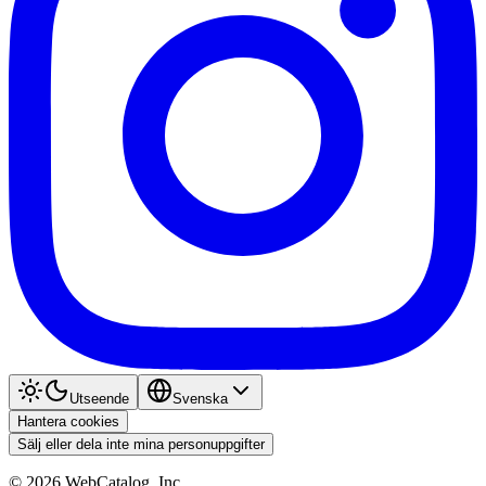
Utseende
Svenska
Hantera cookies
Sälj eller dela inte mina personuppgifter
©
2026
WebCatalog, Inc.