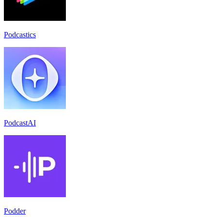
Podcastics
PodcastAI
Podder