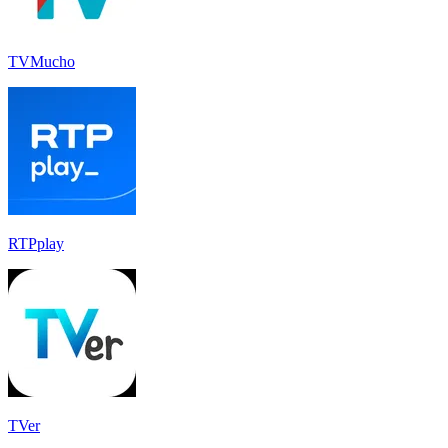
TVMucho
RTPplay
TVer