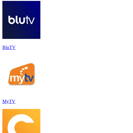
BluTV
MyTV