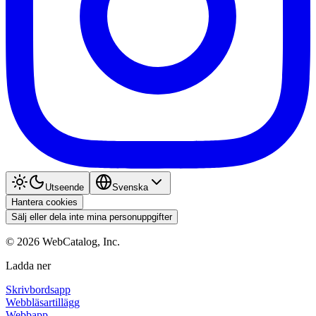
Utseende
Svenska
Hantera cookies
Sälj eller dela inte mina personuppgifter
©
2026
WebCatalog, Inc.
Ladda ner
Skrivbordsapp
Webbläsartillägg
Webbapp