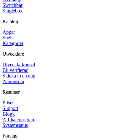
Switchbar
Singlebox
Katalog
Appar
Spel
Kategorier
Utvecklare
Utvecklarkonsol
Bli verifierad
Skicka in en app
Annonsera
Resurser
Priser
Support
Blogg
Affiliateprogram
Systemstatus
Företag