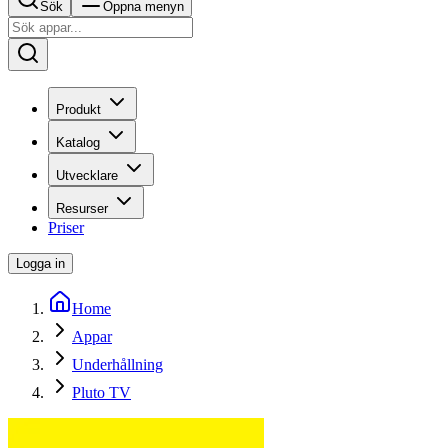
Sök
Öppna menyn
Produkt
Katalog
Utvecklare
Resurser
Priser
Logga in
Home
Appar
Underhållning
Pluto TV