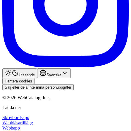
Utseende
Svenska
Hantera cookies
Sälj eller dela inte mina personuppgifter
©
2026
WebCatalog, Inc.
Ladda ner
Skrivbordsapp
Webbläsartillägg
Webbapp