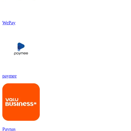
WePay
paymee
Paynas