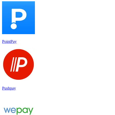
PointPay
Pushpay