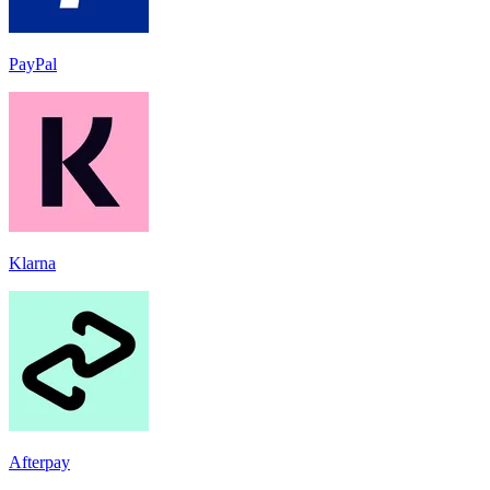
PayPal
Klarna
Afterpay