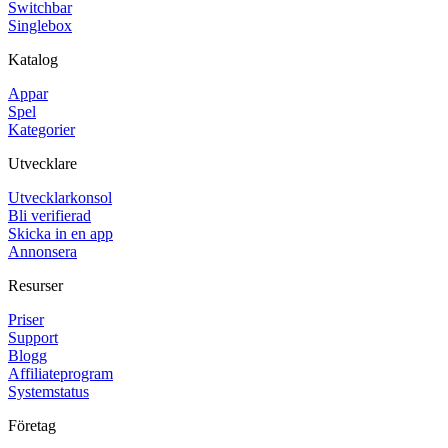
Switchbar
Singlebox
Katalog
Appar
Spel
Kategorier
Utvecklare
Utvecklarkonsol
Bli verifierad
Skicka in en app
Annonsera
Resurser
Priser
Support
Blogg
Affiliateprogram
Systemstatus
Företag