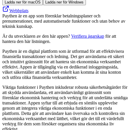
Ladda ner för macOS
Ladda ner för Windows
Webbplats
Paythen är en app som förenklar betalningsplaner och
prenumerationer, med automatiserade funktioner och utan behov av
teknisk kunskap.
Är du utvecklaren av den här appen?
Verifiera ägarskap
för att
hantera den här listningen.
Paythen är en digital plattform som är utformad för att effektivisera
finansiella transaktioner och ledning. Det ger användarna ett säkert
och intuitivt gränssnitt för att hantera sin ekonomiska verksamhet
effektivt. Appen är tillgänglig via en dedikerad inloggningssida,
vilket säkerställer att användare enkelt kan komma åt sina konton
och utföra olika finansiella verksamheter.
Viktiga funktioner i Paythen inkluderar robusta säkerhetsåtgärder för
att skydda användardata, ett användarvänligt gränssnitt som
förenklar ekonomisk hantering och verktyg för att underlätta smidiga
transaktioner. Appen syftar till att erbjuda en sömlös upplevelse
genom att integrera viktiga ekonomiska funktioner i en enda
plattform. Detta gör att användare kan övervaka och kontrollera sin
ekonomiska verksamhet med lätthet, vilket gör det till ett värdefullt
verktyg för dem som försöker organisera sina ekonomiska liv
effektivt.