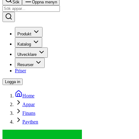
Sök
Öppna menyn
Produkt
Katalog
Utvecklare
Resurser
Priser
Logga in
Home
Appar
Finans
Paythen