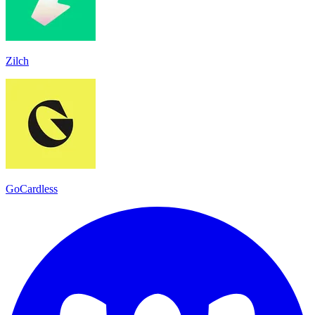
Zilch
GoCardless