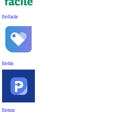
PayFacile
Payhip
Paytron