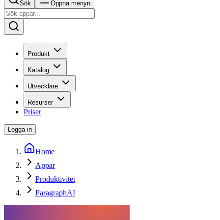
Sök
Öppna menyn
Produkt
Katalog
Utvecklare
Resurser
Priser
Logga in
Home
Appar
Produktivitet
ParagraphAI