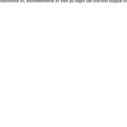
auktoriserat av, rekommenderat av eller på något sätt officiellt kopplat