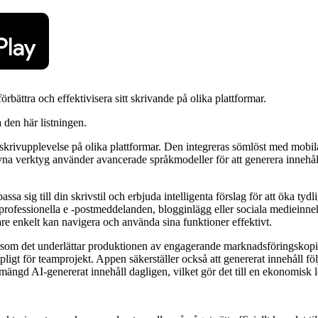
rbättra och effektivisera sitt skrivande på olika plattformar.
a den här listningen.
in skrivupplevelse på olika plattformar. Den integreras sömlöst med mobi
drivna verktyg använder avancerade språkmodeller för att generera innehå
a sig till din skrivstil och erbjuda intelligenta förslag för att öka tydli
fessionella e -postmeddelanden, blogginlägg eller sociala medieinnehåll
re enkelt kan navigera och använda sina funktioner effektivt.
ftersom det underlättar produktionen av engagerande marknadsföringsko
igt för teamprojekt. Appen säkerställer också att genererat innehåll fö
ngd AI-genererat innehåll dagligen, vilket gör det till en ekonomisk lös