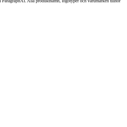
 till ParagraphAI. Alla produktnamn, logotyper och varumärken tillhör