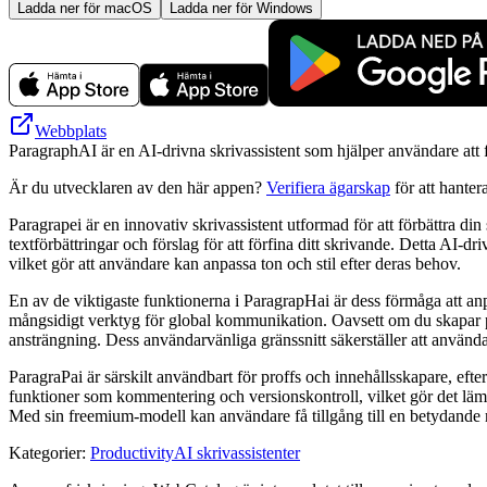
Ladda ner för macOS
Ladda ner för Windows
Webbplats
ParagraphAI är en AI-drivna skrivassistent som hjälper användare att fö
Är du utvecklaren av den här appen?
Verifiera ägarskap
för att hanter
Paragrapei är en innovativ skrivassistent utformad för att förbättra d
textförbättringar och förslag för att förfina ditt skrivande. Detta AI-
vilket gör att användare kan anpassa ton och stil efter deras behov.
En av de viktigaste funktionerna i ParagrapHai är dess förmåga att anpass
mångsidigt verktyg för global kommunikation. Oavsett om du skapar pro
ansträngning. Dess användarvänliga gränssnitt säkerställer att använda
ParagraPai är särskilt användbart för proffs och innehållsskapare, e
funktioner som kommentering och versionskontroll, vilket gör det lämpl
Med sin freemium-modell kan användare få tillgång till en betydande mä
Kategorier
:
Productivity
AI skrivassistenter