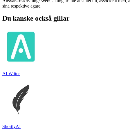
Ansvarsfriskrivning: WebCatalog är inte anslutet till, associerat med, 
sina respektive ägare.
Du kanske också gillar
AI Writer
ShortlyAI