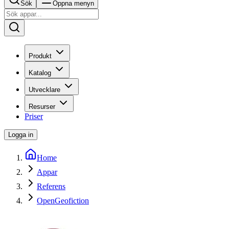
Sök
Öppna menyn
Produkt
Katalog
Utvecklare
Resurser
Priser
Logga in
Home
Appar
Referens
OpenGeofiction