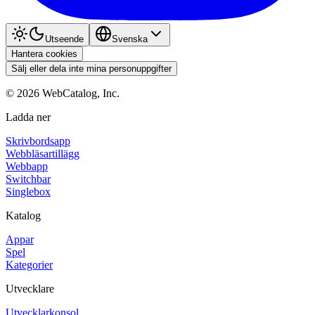
Utseende
Svenska
Hantera cookies
Sälj eller dela inte mina personuppgifter
©
2026
WebCatalog, Inc.
Ladda ner
Skrivbordsapp
Webbläsartillägg
Webbapp
Switchbar
Singlebox
Katalog
Appar
Spel
Kategorier
Utvecklare
Utvecklarkonsol