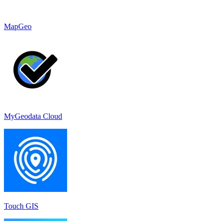
MapGeo
MyGeodata Cloud
Touch GIS