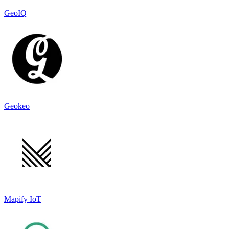
GeoIQ
Geokeo
Mapify IoT