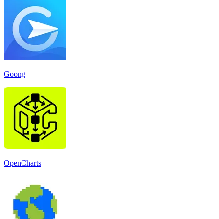
Goong
OpenCharts