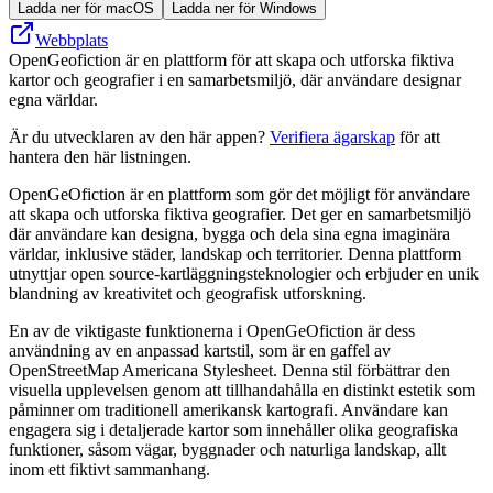
Ladda ner för macOS
Ladda ner för Windows
Webbplats
OpenGeofiction är en plattform för att skapa och utforska fiktiva
kartor och geografier i en samarbetsmiljö, där användare designar
egna världar.
Är du utvecklaren av den här appen?
Verifiera ägarskap
för att
hantera den här listningen.
OpenGeOfiction är en plattform som gör det möjligt för användare
att skapa och utforska fiktiva geografier. Det ger en samarbetsmiljö
där användare kan designa, bygga och dela sina egna imaginära
världar, inklusive städer, landskap och territorier. Denna plattform
utnyttjar open source-kartläggningsteknologier och erbjuder en unik
blandning av kreativitet och geografisk utforskning.
En av de viktigaste funktionerna i OpenGeOfiction är dess
användning av en anpassad kartstil, som är en gaffel av
OpenStreetMap Americana Stylesheet. Denna stil förbättrar den
visuella upplevelsen genom att tillhandahålla en distinkt estetik som
påminner om traditionell amerikansk kartografi. Användare kan
engagera sig i detaljerade kartor som innehåller olika geografiska
funktioner, såsom vägar, byggnader och naturliga landskap, allt
inom ett fiktivt sammanhang.