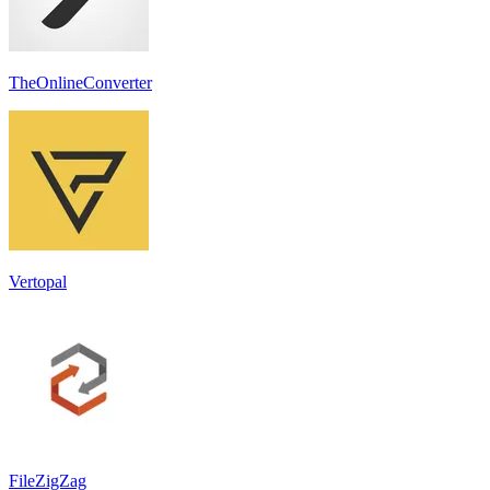
TheOnlineConverter
Vertopal
FileZigZag