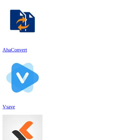
AhaConvert
Vsave