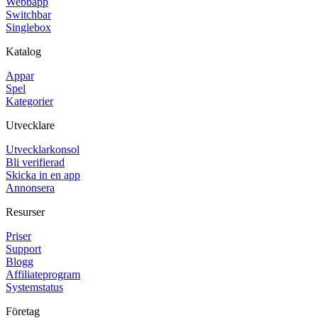
Webbapp
Switchbar
Singlebox
Katalog
Appar
Spel
Kategorier
Utvecklare
Utvecklarkonsol
Bli verifierad
Skicka in en app
Annonsera
Resurser
Priser
Support
Blogg
Affiliateprogram
Systemstatus
Företag