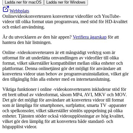
Ladda ner för macOS
Ladda ner för Windows
Webbplats
Onlinevideokonverteraren konverterar videofiler och YouTube-
videor till olika format utan programvara, med stöd för HD-kvalitet
och enkel användning.
Är du utvecklaren av den här appen?
Verifiera ägarskap
för att
hantera den här listningen.
Online -videokonverteraren är ett mångsidigt verktyg som är
utformat för att underlätta omvandlingen av videofiler till olika
format, vilket säkerställer kompatibilitet mellan olika enheter och
plattformar. Denna onlinetjänst gör det möjligt för användare att
konvertera videor utan behov av programvaruinstallation, vilket gör
den tillgänglig från alla enheter med en internetanslutning.
Viktiga funktioner i online -videokonverteraren inkluderar stöd för
ett brett utbud av videoformat, såsom MP4, AVI, MKV och MOV.
Det gör det möjligt för användare att konvertera videor till format
som är lämpliga för smartphones, surfplattor, smarta TV -apparater
och spelkonsoler, vilket säkerställer sömlös uppspelning på olika
enheter. Tjänsten stöder också videoupplösningar av hög kvalitet,
vilket gör den lämplig för att konvertera både standard- och
högupplöst videor.