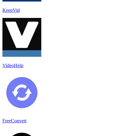
KeepVid
VideoHelp
FreeConvert