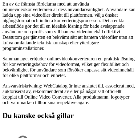
En av de främsta fördelarna med att använda
onlinevideokonverteraren är dess användarvänlighet. Användare kan
ladda upp sina videofiler direkt till plattformen, välja önskat
utgångsformat och initiera konverteringsprocessen. Detta enkla
arbetsflöde gör det till en idealisk lösning för både avslappnade
användare och proffs som vill hantera videoinnehåll effektivt.
Dessutom ger tjänsten ett bekvämt sätt att hantera videofiler utan att
kräva omfattande teknisk kunskap eller ytterligare
programinstallationer.
Sammantaget erbjuder onlinevideokonverteraren en praktisk lösning
för konverteringsbehov för videoformat, vilket ger flexibilitet och
bekvämlighet för användare som försöker anpassa sitt videoinnehåll
för olika plattformar och enheter.
Ansvarsfriskrivning: WebCatalog är inte anslutet till, associerat med,
auktoriserat av, rekommenderat av eller på något sätt officiellt
kopplat till Online Video Converter. Alla produktnamn, logotyper
och varumärken tillhör sina respektive ägare.
Du kanske också gillar