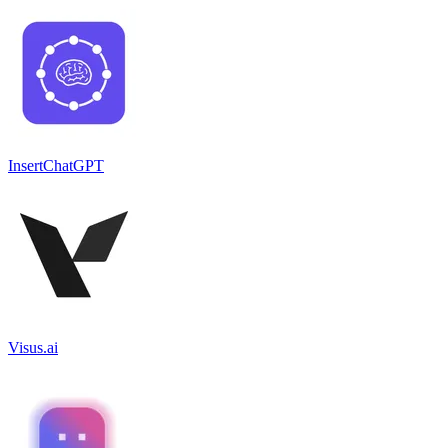
InsertChatGPT
Visus.ai