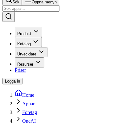
Sök
Öppna menyn
Produkt
Katalog
Utvecklare
Resurser
Priser
Logga in
Home
Appar
Företag
OneAI