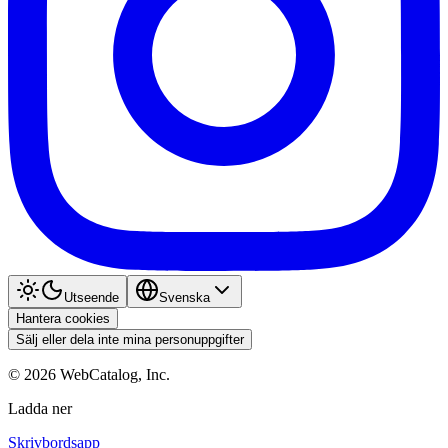
Utseende
Svenska
Hantera cookies
Sälj eller dela inte mina personuppgifter
©
2026
WebCatalog, Inc.
Ladda ner
Skrivbordsapp