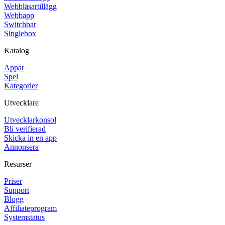
Webbläsartillägg
Webbapp
Switchbar
Singlebox
Katalog
Appar
Spel
Kategorier
Utvecklare
Utvecklarkonsol
Bli verifierad
Skicka in en app
Annonsera
Resurser
Priser
Support
Blogg
Affiliateprogram
Systemstatus