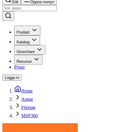
Sök
Öppna menyn
Produkt
Katalog
Utvecklare
Resurser
Priser
Logga in
Home
Appar
Företag
MSP360