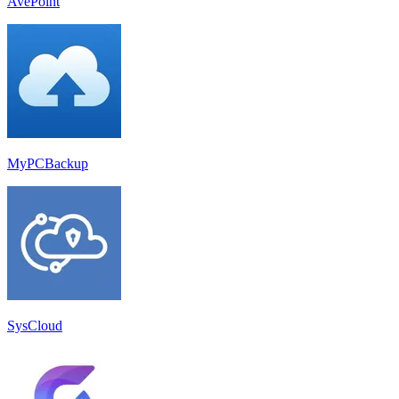
AvePoint
MyPCBackup
SysCloud