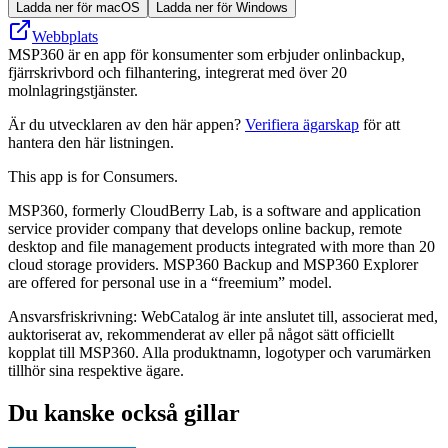
Ladda ner för macOS
Ladda ner för Windows
Webbplats
MSP360 är en app för konsumenter som erbjuder onlinbackup,
fjärrskrivbord och filhantering, integrerat med över 20
molnlagringstjänster.
Är du utvecklaren av den här appen?
Verifiera ägarskap
för att
hantera den här listningen.
This app is for Consumers.
MSP360, formerly CloudBerry Lab, is a software and application
service provider company that develops online backup, remote
desktop and file management products integrated with more than 20
cloud storage providers. MSP360 Backup and MSP360 Explorer
are offered for personal use in a “freemium” model.
Ansvarsfriskrivning: WebCatalog är inte anslutet till, associerat med,
auktoriserat av, rekommenderat av eller på något sätt officiellt
kopplat till MSP360. Alla produktnamn, logotyper och varumärken
tillhör sina respektive ägare.
Du kanske också gillar