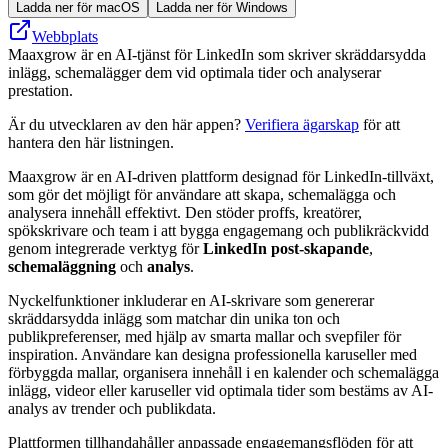
Ladda ner för macOS
Ladda ner för Windows
Webbplats
Maaxgrow är en AI-tjänst för LinkedIn som skriver skräddarsydda
inlägg, schemalägger dem vid optimala tider och analyserar
prestation.
Är du utvecklaren av den här appen?
Verifiera ägarskap
för att
hantera den här listningen.
Maaxgrow är en AI-driven plattform designad för LinkedIn-tillväxt,
som gör det möjligt för användare att skapa, schemalägga och
analysera innehåll effektivt. Den stöder proffs, kreatörer,
spökskrivare och team i att bygga engagemang och publikräckvidd
genom integrerade verktyg för
LinkedIn post-skapande
,
schemaläggning
och
analys
.
Nyckelfunktioner inkluderar en AI-skrivare som genererar
skräddarsydda inlägg som matchar din unika ton och
publikpreferenser, med hjälp av smarta mallar och svepfiler för
inspiration. Användare kan designa professionella karuseller med
förbyggda mallar, organisera innehåll i en kalender och schemalägga
inlägg, videor eller karuseller vid optimala tider som bestäms av AI-
analys av trender och publikdata.
Plattformen tillhandahåller anpassade engagemangsflöden för att