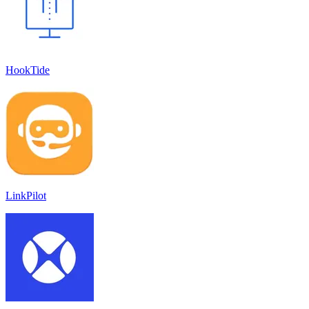
HookTide
LinkPilot