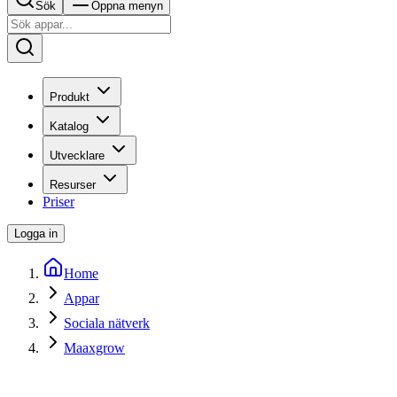
Sök
Öppna menyn
Produkt
Katalog
Utvecklare
Resurser
Priser
Logga in
Home
Appar
Sociala nätverk
Maaxgrow