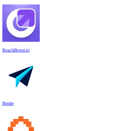
ReachBoost.io
Birdie