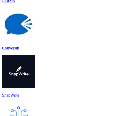
PostZio
Conversifi
SnapWrite