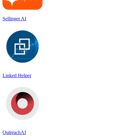
Sellinger AI
Linked Helper
OutreachAI