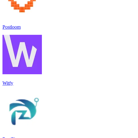
Postloom
Witfy