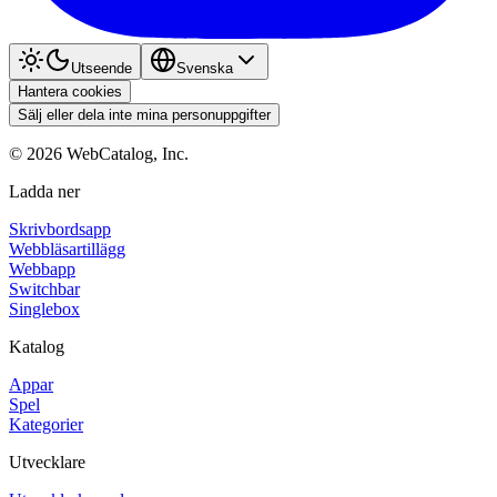
Utseende
Svenska
Hantera cookies
Sälj eller dela inte mina personuppgifter
©
2026
WebCatalog, Inc.
Ladda ner
Skrivbordsapp
Webbläsartillägg
Webbapp
Switchbar
Singlebox
Katalog
Appar
Spel
Kategorier
Utvecklare