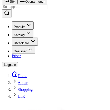
Sök
Öppna menyn
Produkt
Katalog
Utvecklare
Resurser
Priser
Logga in
Home
Appar
Shopping
LTK