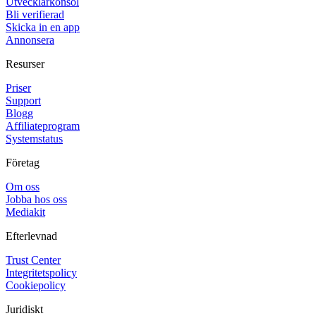
Utvecklarkonsol
Bli verifierad
Skicka in en app
Annonsera
Resurser
Priser
Support
Blogg
Affiliateprogram
Systemstatus
Företag
Om oss
Jobba hos oss
Mediakit
Efterlevnad
Trust Center
Integritetspolicy
Cookiepolicy
Juridiskt