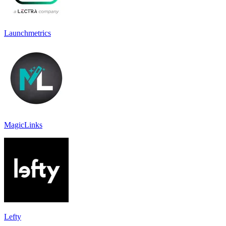
Launchmetrics
MagicLinks
Lefty