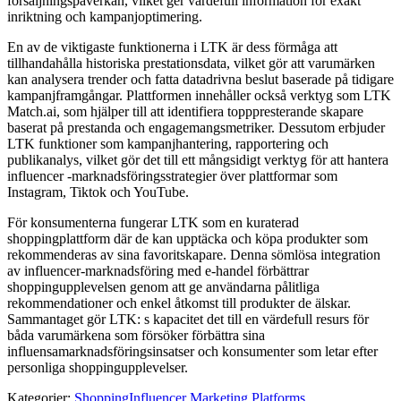
försäljningspåverkan, vilket ger värdefull information för exakt
inriktning och kampanjoptimering.
En av de viktigaste funktionerna i LTK är dess förmåga att
tillhandahålla historiska prestationsdata, vilket gör att varumärken
kan analysera trender och fatta datadrivna beslut baserade på tidigare
kampanjframgångar. Plattformen innehåller också verktyg som LTK
Match.ai, som hjälper till att identifiera topppresterande skapare
baserat på prestanda och engagemangsmetriker. Dessutom erbjuder
LTK funktioner som kampanjhantering, rapportering och
publikanalys, vilket gör det till ett mångsidigt verktyg för att hantera
influencer -marknadsföringsstrategier över plattformar som
Instagram, Tiktok och YouTube.
För konsumenterna fungerar LTK som en kuraterad
shoppingplattform där de kan upptäcka och köpa produkter som
rekommenderas av sina favoritskapare. Denna sömlösa integration
av influencer-marknadsföring med e-handel förbättrar
shoppingupplevelsen genom att ge användarna pålitliga
rekommendationer och enkel åtkomst till produkter de älskar.
Sammantaget gör LTK: s kapacitet det till en värdefull resurs för
båda varumärkena som försöker förbättra sina
influensamarknadsföringsinsatser och konsumenter som letar efter
personliga shoppingupplevelser.
Kategorier
:
Shopping
Influencer Marketing Platforms