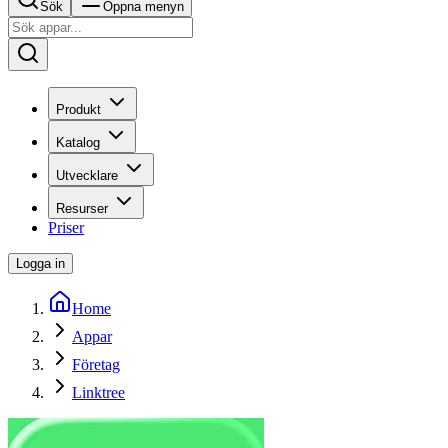
Sök
Öppna menyn
Produkt
Katalog
Utvecklare
Resurser
Priser
Logga in
Home
Appar
Företag
Linktree