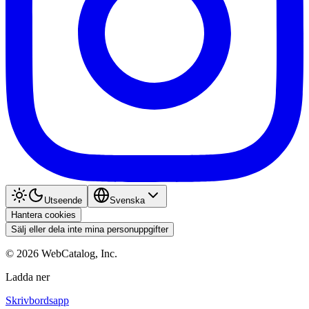
Utseende
Svenska
Hantera cookies
Sälj eller dela inte mina personuppgifter
©
2026
WebCatalog, Inc.
Ladda ner
Skrivbordsapp