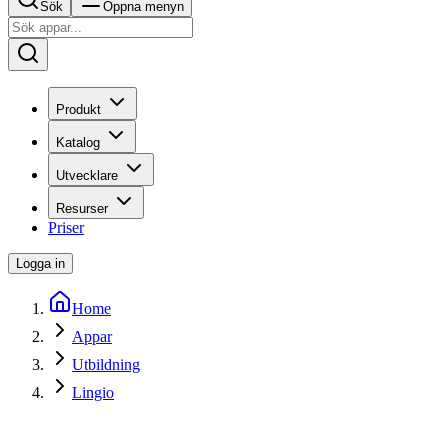
Sök
Öppna menyn
Produkt
Katalog
Utvecklare
Resurser
Priser
Logga in
Home
Appar
Utbildning
Lingio