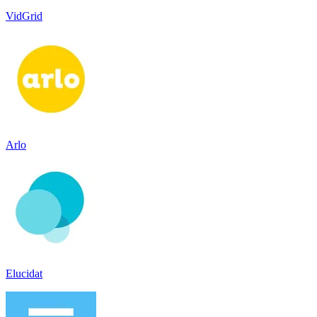
VidGrid
Arlo
Elucidat