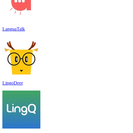
LanguaTalk
LingoDeer