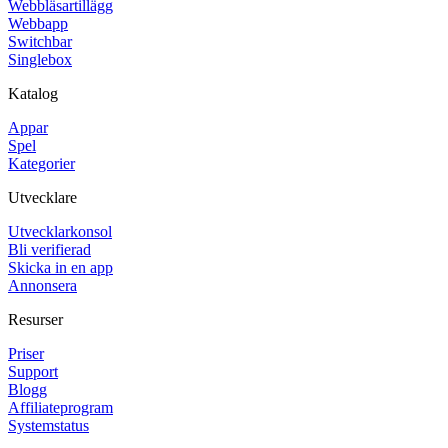
Webbläsartillägg
Webbapp
Switchbar
Singlebox
Katalog
Appar
Spel
Kategorier
Utvecklare
Utvecklarkonsol
Bli verifierad
Skicka in en app
Annonsera
Resurser
Priser
Support
Blogg
Affiliateprogram
Systemstatus