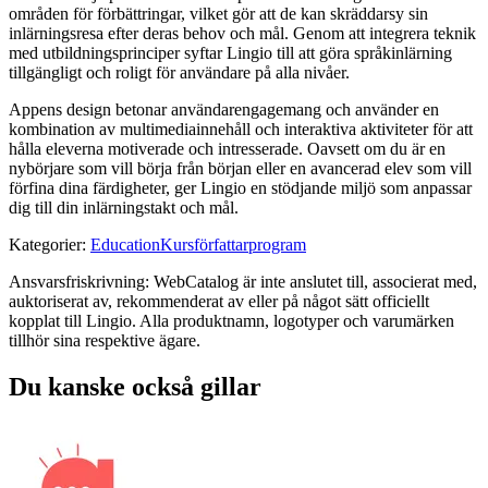
områden för förbättringar, vilket gör att de kan skräddarsy sin
inlärningsresa efter deras behov och mål. Genom att integrera teknik
med utbildningsprinciper syftar Lingio till att göra språkinlärning
tillgängligt och roligt för användare på alla nivåer.
Appens design betonar användarengagemang och använder en
kombination av multimediainnehåll och interaktiva aktiviteter för att
hålla eleverna motiverade och intresserade. Oavsett om du är en
nybörjare som vill börja från början eller en avancerad elev som vill
förfina dina färdigheter, ger Lingio en stödjande miljö som anpassar
dig till din inlärningstakt och mål.
Kategorier
:
Education
Kursförfattarprogram
Ansvarsfriskrivning: WebCatalog är inte anslutet till, associerat med,
auktoriserat av, rekommenderat av eller på något sätt officiellt
kopplat till Lingio. Alla produktnamn, logotyper och varumärken
tillhör sina respektive ägare.
Du kanske också gillar