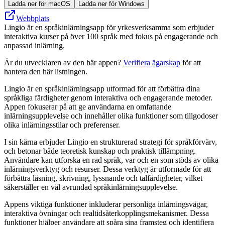
Ladda ner för macOS
Ladda ner för Windows
Webbplats
Lingio är en språkinlärningsapp för yrkesverksamma som erbjuder
interaktiva kurser på över 100 språk med fokus på engagerande och
anpassad inlärning.
Är du utvecklaren av den här appen?
Verifiera ägarskap
för att
hantera den här listningen.
Lingio är en språkinlärningsapp utformad för att förbättra dina
språkliga färdigheter genom interaktiva och engagerande metoder.
Appen fokuserar på att ge användarna en omfattande
inlärningsupplevelse och innehåller olika funktioner som tillgodoser
olika inlärningsstilar och preferenser.
I sin kärna erbjuder Lingio en strukturerad strategi för språkförvärv,
och betonar både teoretisk kunskap och praktisk tillämpning.
Användare kan utforska en rad språk, var och en som stöds av olika
inlärningsverktyg och resurser. Dessa verktyg är utformade för att
förbättra läsning, skrivning, lyssnande och talfärdigheter, vilket
säkerställer en väl avrundad språkinlärningsupplevelse.
Appens viktiga funktioner inkluderar personliga inlärningsvägar,
interaktiva övningar och realtidsåterkopplingsmekanismer. Dessa
funktioner hjälper användare att spåra sina framsteg och identifiera