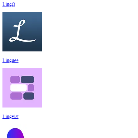
LingQ
Linguee
Lingvist