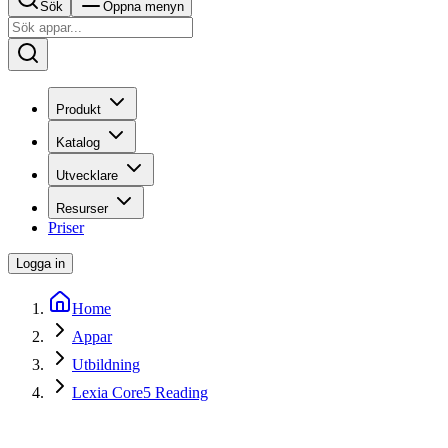
Sök
Öppna menyn
Produkt
Katalog
Utvecklare
Resurser
Priser
Logga in
Home
Appar
Utbildning
Lexia Core5 Reading