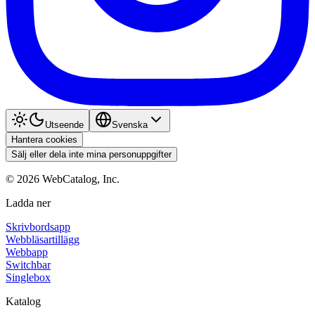
Utseende
Svenska
Hantera cookies
Sälj eller dela inte mina personuppgifter
©
2026
WebCatalog, Inc.
Ladda ner
Skrivbordsapp
Webbläsartillägg
Webbapp
Switchbar
Singlebox
Katalog