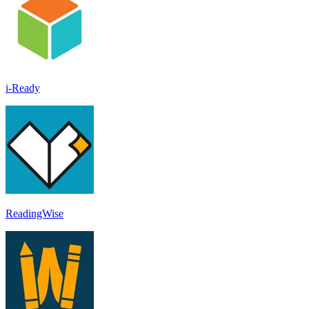
i-Ready
ReadingWise