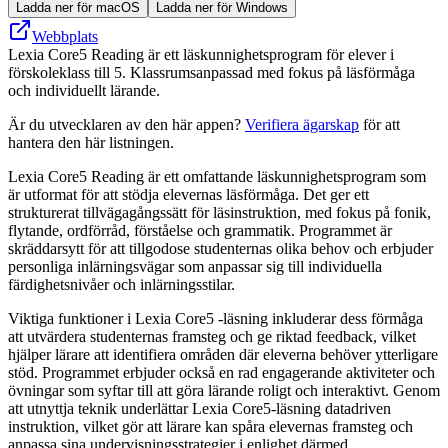
Ladda ner för macOS
Ladda ner för Windows
Webbplats
Lexia Core5 Reading är ett läskunnighetsprogram för elever i
förskoleklass till 5. Klassrumsanpassad med fokus på läsförmåga
och individuellt lärande.
Är du utvecklaren av den här appen?
Verifiera ägarskap
för att
hantera den här listningen.
Lexia Core5 Reading är ett omfattande läskunnighetsprogram som
är utformat för att stödja elevernas läsförmåga. Det ger ett
strukturerat tillvägagångssätt för läsinstruktion, med fokus på fonik,
flytande, ordförråd, förståelse och grammatik. Programmet är
skräddarsytt för att tillgodose studenternas olika behov och erbjuder
personliga inlärningsvägar som anpassar sig till individuella
färdighetsnivåer och inlärningsstilar.
Viktiga funktioner i Lexia Core5 -läsning inkluderar dess förmåga
att utvärdera studenternas framsteg och ge riktad feedback, vilket
hjälper lärare att identifiera områden där eleverna behöver ytterligare
stöd. Programmet erbjuder också en rad engagerande aktiviteter och
övningar som syftar till att göra lärande roligt och interaktivt. Genom
att utnyttja teknik underlättar Lexia Core5-läsning datadriven
instruktion, vilket gör att lärare kan spåra elevernas framsteg och
anpassa sina undervisningsstrategier i enlighet därmed.