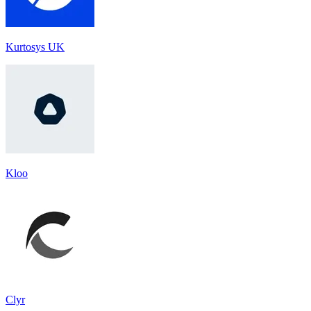
Kurtosys UK
Kloo
Clyr