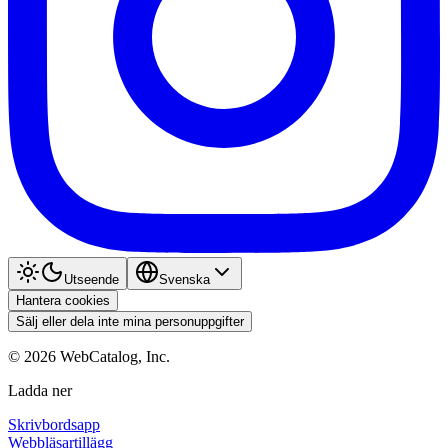
Utseende
Svenska
Hantera cookies
Sälj eller dela inte mina personuppgifter
©
2026
WebCatalog, Inc.
Ladda ner
Skrivbordsapp
Webbläsartillägg