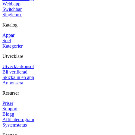
Webbapp
Switchbar
Singlebox
Katalog
Appar
Spel
Kategorier
Utvecklare
Utvecklarkonsol
Bli verifierad
Skicka in en app
Annonsera
Resurser
Priser
Support
Blogg
Affiliateprogram
Systemstatus