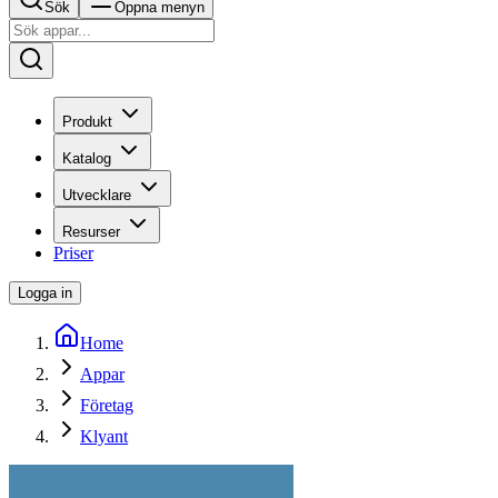
Sök
Öppna menyn
Produkt
Katalog
Utvecklare
Resurser
Priser
Logga in
Home
Appar
Företag
Klyant