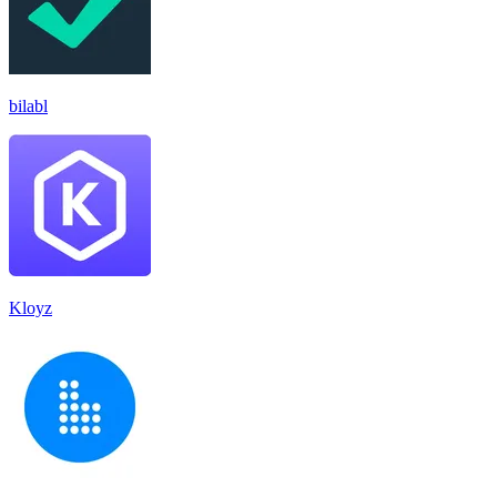
bilabl
Kloyz