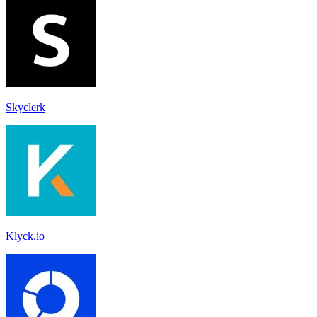
Skyclerk
Klyck.io