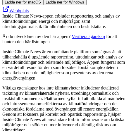
Ladda ner för macOS
Ladda ner för Windows
Webbplats
Inside Climate News-appen erbjuder rapportering och analys av
klimatförändringar, energi och miljöfrågor, samt
utredningsjournalistik för allmänheten och beslutsfattare.
Är du utvecklaren av den här appen?
Verifiera ägarskap
för att
hantera den här listningen.
Inside Climate News är en omfattande plattform som ägnas åt att
tillhandahålla djupgående rapportering, utredningar och analys av
klimatförändringar och relaterade miljöfrågor. Appen fungerar som
en värdefull resurs för dem som försöker förstå komplexiteten i
klimatkrisen och de möjligheter som presenteras av den rena
energiövergången.
Viktiga egenskaper hos inre klimatnyheter inkluderar detaljerad
täckning av klimatrelaterade nyheter, utredningsjournalistik och
insiktsfull kommentar. Plattformen syftar till att utbilda allmänheten
och intressenterna om effekterna av klimatförändringar och de
ekonomiska fördelarna med övergången till renare energikällor.
Genom att fokusera på korrekt och opartisk rapportering, hjälper
Inside Climate News att användare förblir informerade om kritiska
miljöfrågor och stöder en mer informerad offentlig diskurs om
klimatfrågor.