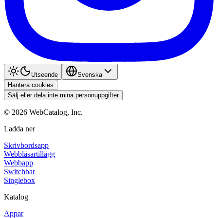
Utseende
Svenska
Hantera cookies
Sälj eller dela inte mina personuppgifter
©
2026
WebCatalog, Inc.
Ladda ner
Skrivbordsapp
Webbläsartillägg
Webbapp
Switchbar
Singlebox
Katalog
Appar