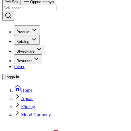
Sök
Öppna menyn
Produkt
Katalog
Utvecklare
Resurser
Priser
Logga in
Home
Appar
Företag
Mood Harmony