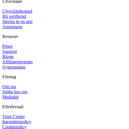
Utvecklare
Utvecklarkonsol
Bli verifierad
Skicka in en app
Annonsera
Resurser
Priser
Support
Blogg
Affiliateprogram
Systemstatus
Företag
Om oss
Jobba hos oss
Mediakit
Efterlevnad
Trust Center
Integritetspolicy
Cookiepolicy