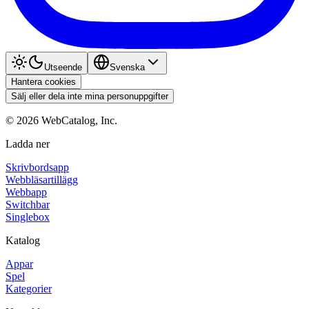
Utseende
Svenska
Hantera cookies
Sälj eller dela inte mina personuppgifter
©
2026
WebCatalog, Inc.
Ladda ner
Skrivbordsapp
Webbläsartillägg
Webbapp
Switchbar
Singlebox
Katalog
Appar
Spel
Kategorier