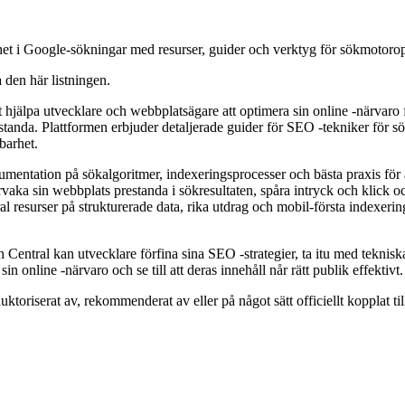
ghet i Google-sökningar med resurser, guider och verktyg för sökmotor
a den här listningen.
 hjälpa utvecklare och webbplatsägare att optimera sin online -närvaro
tanda. Plattformen erbjuder detaljerade guider för SEO -tekniker för s
barhet.
kumentation på sökalgoritmer, indexeringsprocesser och bästa praxis för
rvaka sin webbplats prestanda i sökresultaten, spåra intryck och klick
 resurser på strukturerade data, rika utdrag och mobil-första indexering
 Central kan utvecklare förfina sina SEO -strategier, ta itu med teknis
in online -närvaro och se till att deras innehåll når rätt publik effektivt.
auktoriserat av, rekommenderat av eller på något sätt officiellt kopplat