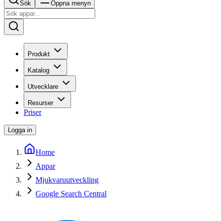
Sök
Öppna menyn
Produkt
Katalog
Utvecklare
Resurser
Priser
Logga in
Home
Appar
Mjukvaruutveckling
Google Search Central