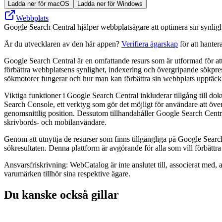
Ladda ner för macOS
Ladda ner för Windows
Webbplats
Google Search Central hjälper webbplatsägare att optimera sin synli
Är du utvecklaren av den här appen?
Verifiera ägarskap
för att hanter
Google Search Central är en omfattande resurs som är utformad för att
förbättra webbplatsens synlighet, indexering och övergripande sökpres
sökmotorer fungerar och hur man kan förbättra sin webbplats upptäck
Viktiga funktioner i Google Search Central inkluderar tillgång till do
Search Console, ett verktyg som gör det möjligt för användare att öve
genomsnittlig position. Dessutom tillhandahåller Google Search Central
skrivbords- och mobilanvändare.
Genom att utnyttja de resurser som finns tillgängliga på Google Search
sökresultaten. Denna plattform är avgörande för alla som vill förbättra s
Ansvarsfriskrivning: WebCatalog är inte anslutet till, associerat med, 
varumärken tillhör sina respektive ägare.
Du kanske också gillar