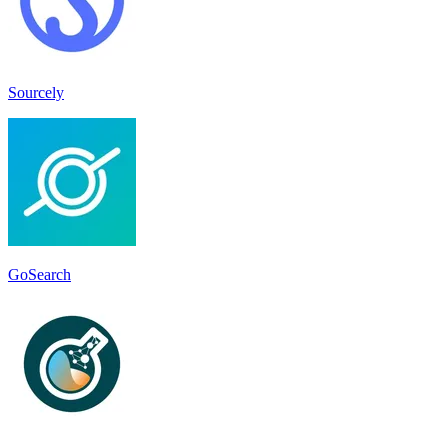
Sourcely
GoSearch