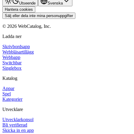
Utseende
Svenska
Hantera cookies
Sälj eller dela inte mina personuppgifter
©
2026
WebCatalog, Inc.
Ladda ner
Skrivbordsapp
Webbläsartillägg
Webbapp
Switchbar
Singlebox
Katalog
Appar
Spel
Kategorier
Utvecklare
Utvecklarkonsol
Bli verifierad
Skicka in en app