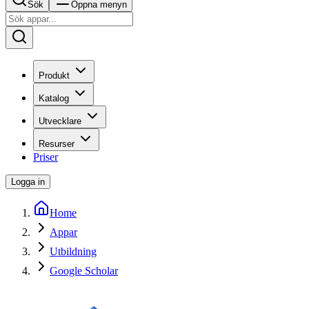
Sök
Öppna menyn
Produkt
Katalog
Utvecklare
Resurser
Priser
Logga in
Home
Appar
Utbildning
Google Scholar