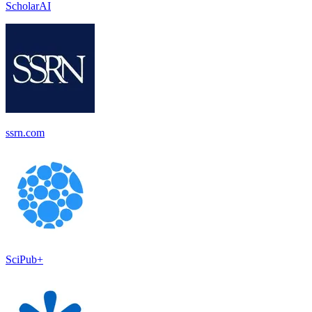
ScholarAI
ssrn.com
SciPub+