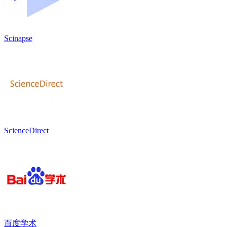
Scinapse
ScienceDirect
百度学术