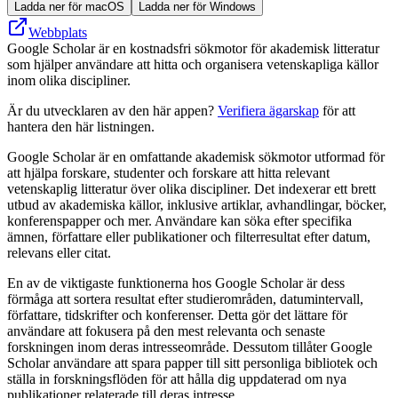
Ladda ner för macOS
Ladda ner för Windows
Webbplats
Google Scholar är en kostnadsfri sökmotor för akademisk litteratur
som hjälper användare att hitta och organisera vetenskapliga källor
inom olika discipliner.
Är du utvecklaren av den här appen?
Verifiera ägarskap
för att
hantera den här listningen.
Google Scholar är en omfattande akademisk sökmotor utformad för
att hjälpa forskare, studenter och forskare att hitta relevant
vetenskaplig litteratur över olika discipliner. Det indexerar ett brett
utbud av akademiska källor, inklusive artiklar, avhandlingar, böcker,
konferenspapper och mer. Användare kan söka efter specifika
ämnen, författare eller publikationer och filterresultat efter datum,
relevans eller citat.
En av de viktigaste funktionerna hos Google Scholar är dess
förmåga att sortera resultat efter studierområden, datumintervall,
författare, tidskrifter och konferenser. Detta gör det lättare för
användare att fokusera på den mest relevanta och senaste
forskningen inom deras intresseområde. Dessutom tillåter Google
Scholar användare att spara papper till sitt personliga bibliotek och
ställa in forskningsflöden för att hålla dig uppdaterad om nya
publikationer relaterade till deras intresse.