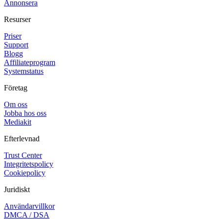
Annonsera
Resurser
Priser
Support
Blogg
Affiliateprogram
Systemstatus
Företag
Om oss
Jobba hos oss
Mediakit
Efterlevnad
Trust Center
Integritetspolicy
Cookiepolicy
Juridiskt
Användarvillkor
DMCA / DSA