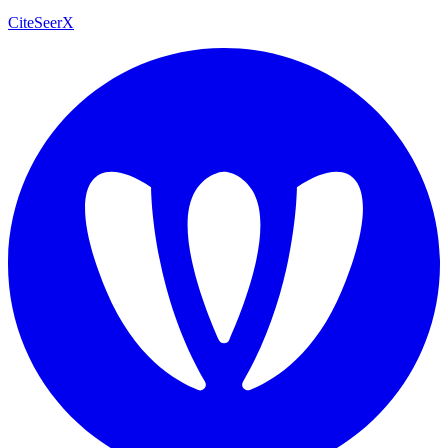
CiteSeerX