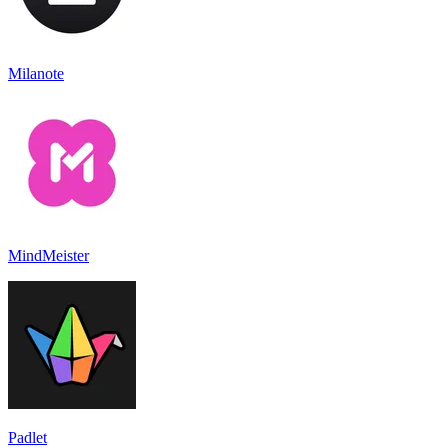
Milanote
MindMeister
Padlet