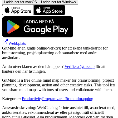
Ladda ner för macOS
Ladda ner för Windows
Webbplats
GitMind är en gratis online-verktyg för att skapa tankekartor för
brainstorming, projektplanering och samarbete med andra
användare.
Är du utvecklaren av den här appen?
Verifiera ägarskap
för att
hantera den här listningen.
GitMind is a free online mind map maker for brainstorming, project
planning, development, action and other creative tasks. This tool lets
you share mind maps with tons of users and collaborate with them.
Kategorier
:
Productivity
Programvara för mindmapping
Ansvarsfriskrivning: WebCatalog är inte anslutet till, associerat med,
auktoriserat av, rekommenderat av eller på något sätt officiellt
kopplat till GitMind. Alla produktnamn, logotyper och varumärken