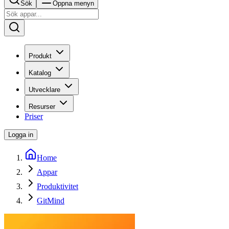
Sök
Öppna menyn
Produkt
Katalog
Utvecklare
Resurser
Priser
Logga in
Home
Appar
Produktivitet
GitMind