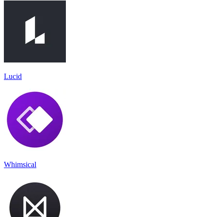
Lucid
Whimsical