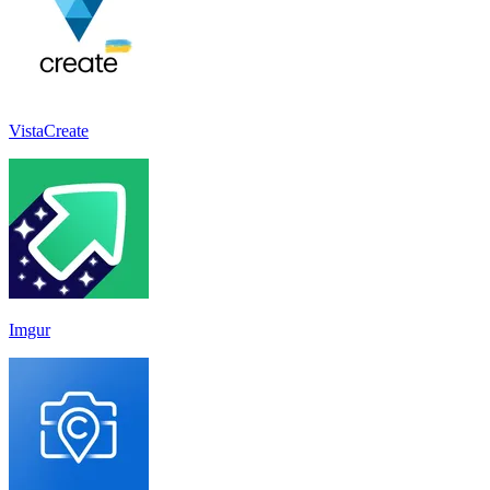
VistaCreate
Imgur