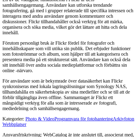
samhällsengagemang. Användare kan utforska trendande
fotografering, gå med i grupper relaterade till specifika intressen och
interagera med andra användare genom kommentarer och
diskussioner. Flickr tillhandahåller också verktyg för att märka,
organisera och söka media, vilket gör det lättare att hitta och dela
innehåll.
Förutom personligt bruk är Flickr fördel för fotografer och
innehållsskapare som vill utöka sin publik. Det erbjuder funktioner
som fotoströmmar och album, som hjälper till att kategorisera och
presentera media på ett strukturerat sätt. Användare kan också dela
sitt innehåll över andra sociala medieplattformar och förbättra sin
online -närvaro.
För användare som är bekymrade över datasäkerhet kan Flickr
synkroniseras med lokala lagringslösningar som Synology NAS,
tillhandahålla en säkerhetskopia av sina mediefiler och se till att de
förblir tillgängliga även offline. Sammantaget är Flickr ett
mångsidigt verktyg för alla som är intresserade av fotografi,
mediedelning och samhällsengagemang.
Kategorier
:
Photo & Video
Programvara för fotohantering
Arkivfoton
Webbplatser
Ansvarsfriskrivning: WebCatalog är inte anslutet till, associerat med,