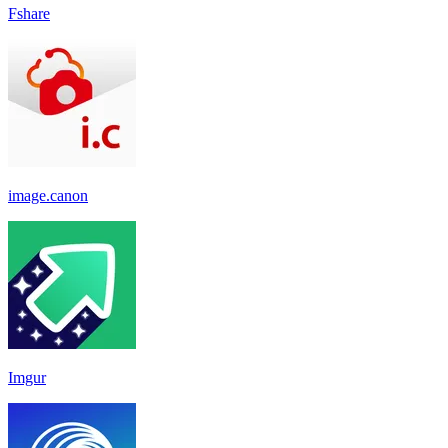
Fshare
image.canon
Imgur