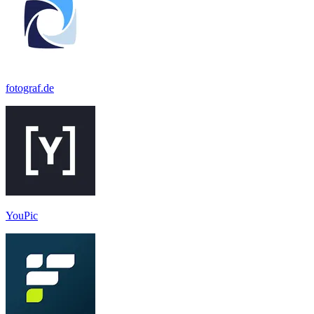
fotograf.de
YouPic