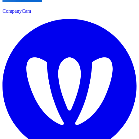
CompanyCam