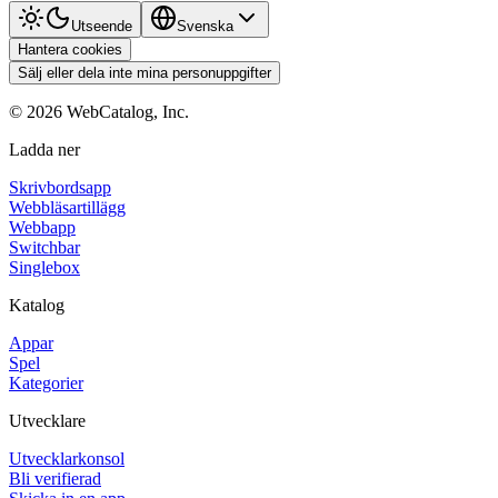
Utseende
Svenska
Hantera cookies
Sälj eller dela inte mina personuppgifter
©
2026
WebCatalog, Inc.
Ladda ner
Skrivbordsapp
Webbläsartillägg
Webbapp
Switchbar
Singlebox
Katalog
Appar
Spel
Kategorier
Utvecklare
Utvecklarkonsol
Bli verifierad