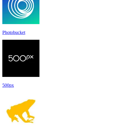
Photobucket
500px