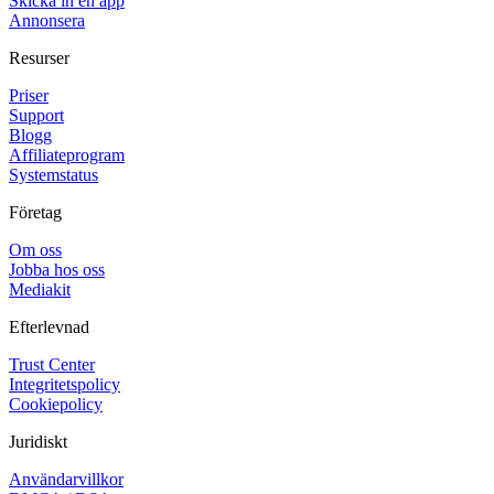
Skicka in en app
Annonsera
Resurser
Priser
Support
Blogg
Affiliateprogram
Systemstatus
Företag
Om oss
Jobba hos oss
Mediakit
Efterlevnad
Trust Center
Integritetspolicy
Cookiepolicy
Juridiskt
Användarvillkor