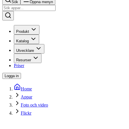
Sök
Öppna menyn
Produkt
Katalog
Utvecklare
Resurser
Priser
Logga in
Home
Appar
Foto och video
Flickr