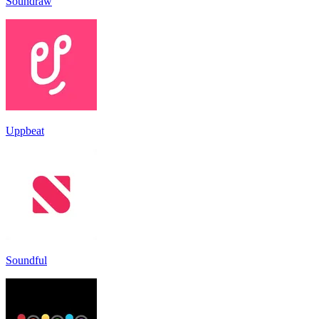
Soundraw
Uppbeat
Soundful