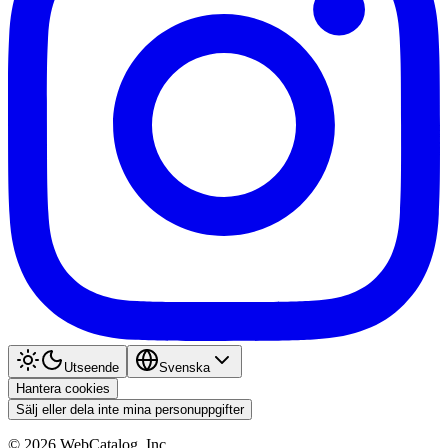
Utseende
Svenska
Hantera cookies
Sälj eller dela inte mina personuppgifter
©
2026
WebCatalog, Inc.