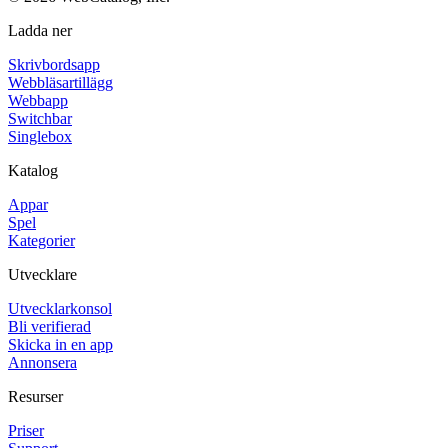
Ladda ner
Skrivbordsapp
Webbläsartillägg
Webbapp
Switchbar
Singlebox
Katalog
Appar
Spel
Kategorier
Utvecklare
Utvecklarkonsol
Bli verifierad
Skicka in en app
Annonsera
Resurser
Priser