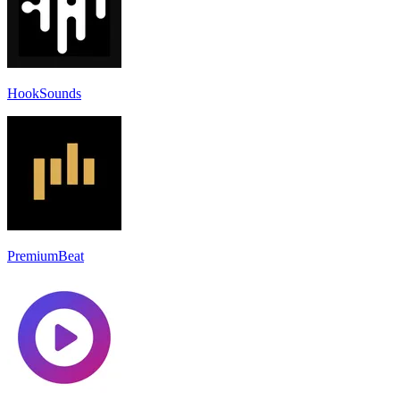
HookSounds
PremiumBeat