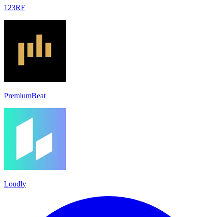
123RF
PremiumBeat
Loudly