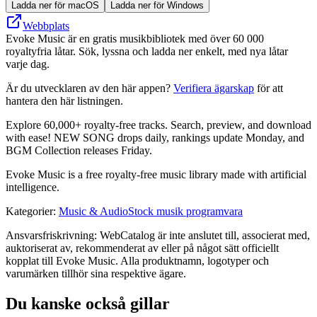
Ladda ner för macOS
Ladda ner för Windows
Webbplats
Evoke Music är en gratis musikbibliotek med över 60 000
royaltyfria låtar. Sök, lyssna och ladda ner enkelt, med nya låtar
varje dag.
Är du utvecklaren av den här appen?
Verifiera ägarskap
för att
hantera den här listningen.
Explore 60,000+ royalty-free tracks. Search, preview, and download
with ease! NEW SONG drops daily, rankings update Monday, and
BGM Collection releases Friday.
Evoke Music is a free royalty-free music library made with artificial
intelligence.
Kategorier
:
Music & Audio
Stock musik programvara
Ansvarsfriskrivning: WebCatalog är inte anslutet till, associerat med,
auktoriserat av, rekommenderat av eller på något sätt officiellt
kopplat till Evoke Music. Alla produktnamn, logotyper och
varumärken tillhör sina respektive ägare.
Du kanske också gillar