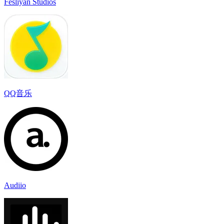
Fesliyan Studios
QQ音乐
Audiio