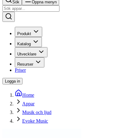
Sök
Öppna menyn
Produkt
Katalog
Utvecklare
Resurser
Priser
Logga in
Home
Appar
Musik och ljud
Evoke Music