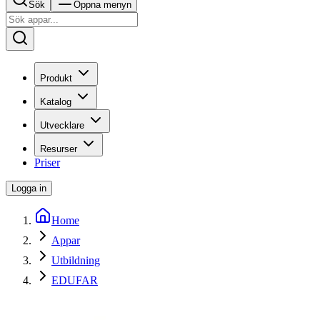
Sök
Öppna menyn
Produkt
Katalog
Utvecklare
Resurser
Priser
Logga in
Home
Appar
Utbildning
EDUFAR