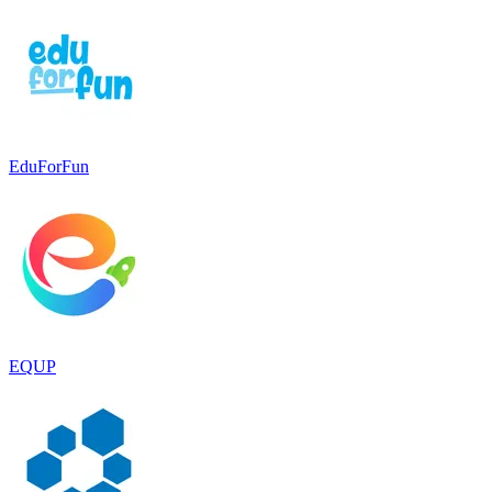
EduForFun
EQUP