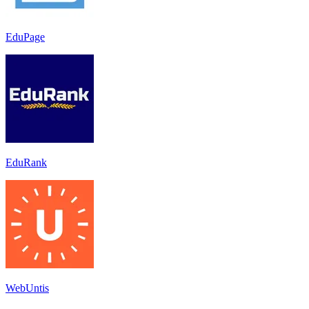
EduPage
EduRank
WebUntis