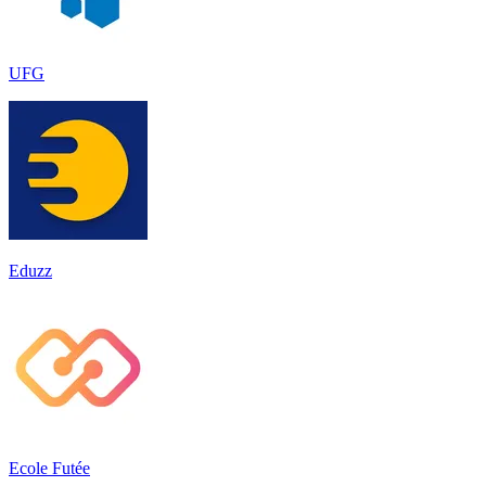
UFG
Eduzz
Ecole Futée