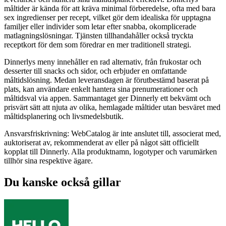
måltider är kända för att kräva minimal förberedelse, ofta med bara
sex ingredienser per recept, vilket gör dem idealiska för upptagna
familjer eller individer som letar efter snabba, okomplicerade
matlagningslösningar. Tjänsten tillhandahåller också tryckta
receptkort för dem som föredrar en mer traditionell strategi.
Dinnerlys meny innehåller en rad alternativ, från frukostar och
desserter till snacks och sidor, och erbjuder en omfattande
måltidslösning. Medan leveransdagen är förutbestämd baserat på
plats, kan användare enkelt hantera sina prenumerationer och
måltidsval via appen. Sammantaget ger Dinnerly ett bekvämt och
prisvärt sätt att njuta av olika, hemlagade måltider utan besväret med
måltidsplanering och livsmedelsbutik.
Ansvarsfriskrivning: WebCatalog är inte anslutet till, associerat med,
auktoriserat av, rekommenderat av eller på något sätt officiellt
kopplat till Dinnerly. Alla produktnamn, logotyper och varumärken
tillhör sina respektive ägare.
Du kanske också gillar