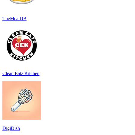
TheMealDB
Clean Eatz Kitchen
DigiDish