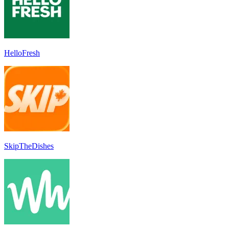
HelloFresh
SkipTheDishes