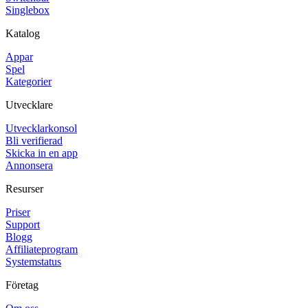
Singlebox
Katalog
Appar
Spel
Kategorier
Utvecklare
Utvecklarkonsol
Bli verifierad
Skicka in en app
Annonsera
Resurser
Priser
Support
Blogg
Affiliateprogram
Systemstatus
Företag