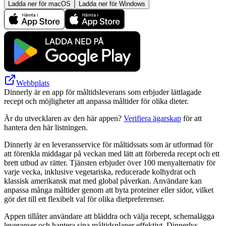
Ladda ner för macOS
Ladda ner för Windows
Webbplats
Dinnerly är en app för måltidsleverans som erbjuder lättlagade
recept och möjligheter att anpassa måltider för olika dieter.
Är du utvecklaren av den här appen?
Verifiera ägarskap
för att
hantera den här listningen.
Dinnerly är en leveransservice för måltidssats som är utformad för
att förenkla middagar på veckan med lätt att förbereda recept och ett
brett utbud av rätter. Tjänsten erbjuder över 100 menyalternativ för
varje vecka, inklusive vegetariska, reducerade kolhydrat och
klassisk amerikansk mat med global påverkan. Användare kan
anpassa många måltider genom att byta proteiner eller sidor, vilket
gör det till ett flexibelt val för olika dietpreferenser.
Appen tillåter användare att bläddra och välja recept, schemalägga
leveranser och hantera sina måltidsplaner effektivt. Dinnerlys