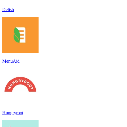
Delish
MenuAid
Hungryroot