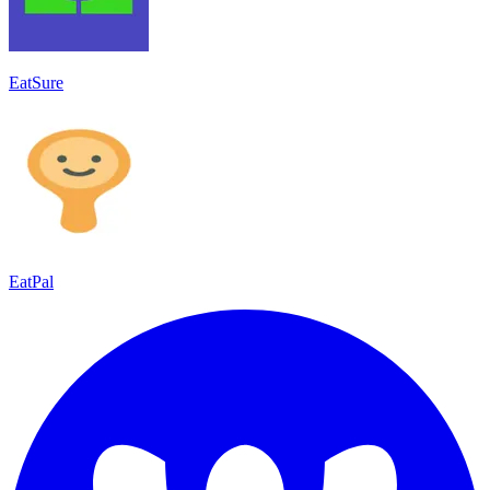
EatSure
EatPal