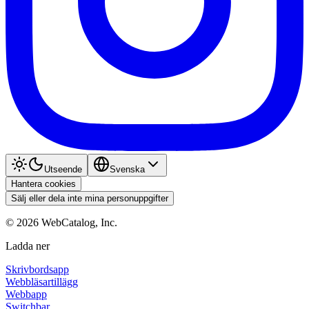
Utseende
Svenska
Hantera cookies
Sälj eller dela inte mina personuppgifter
©
2026
WebCatalog, Inc.
Ladda ner
Skrivbordsapp
Webbläsartillägg
Webbapp
Switchbar