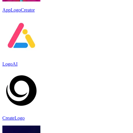
AppLogoCreator
LogoAI
CreateLogo