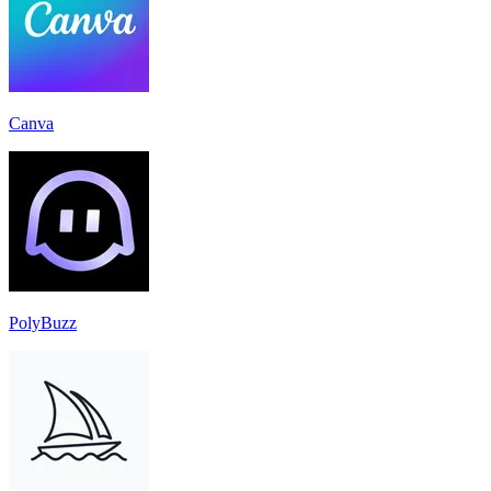
Canva
PolyBuzz