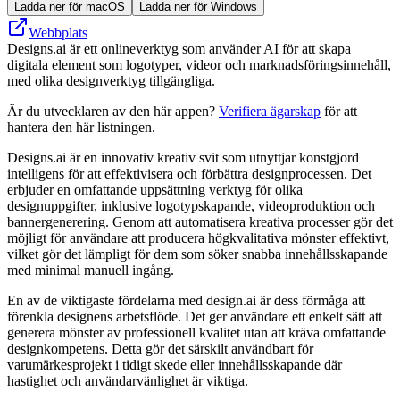
Ladda ner för macOS
Ladda ner för Windows
Webbplats
Designs.ai är ett onlineverktyg som använder AI för att skapa
digitala element som logotyper, videor och marknadsföringsinnehåll,
med olika designverktyg tillgängliga.
Är du utvecklaren av den här appen?
Verifiera ägarskap
för att
hantera den här listningen.
Designs.ai är en innovativ kreativ svit som utnyttjar konstgjord
intelligens för att effektivisera och förbättra designprocessen. Det
erbjuder en omfattande uppsättning verktyg för olika
designuppgifter, inklusive logotypskapande, videoproduktion och
bannergenerering. Genom att automatisera kreativa processer gör det
möjligt för användare att producera högkvalitativa mönster effektivt,
vilket gör det lämpligt för dem som söker snabba innehållsskapande
med minimal manuell ingång.
En av de viktigaste fördelarna med design.ai är dess förmåga att
förenkla designens arbetsflöde. Det ger användare ett enkelt sätt att
generera mönster av professionell kvalitet utan att kräva omfattande
designkompetens. Detta gör det särskilt användbart för
varumärkesprojekt i tidigt skede eller innehållsskapande där
hastighet och användarvänlighet är viktiga.