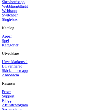
Skrivbordsapp
Webbläsartillägg
Webbapp
Switchbar
Singlebox
Katalog
Appar
Spel
Kategorier
Utvecklare
Utvecklarkonsol
Bli verifierad
Skicka in en app
Annonsera
Resurser
Priser
Support
Blogg
Affiliateprogram
Systemstatus