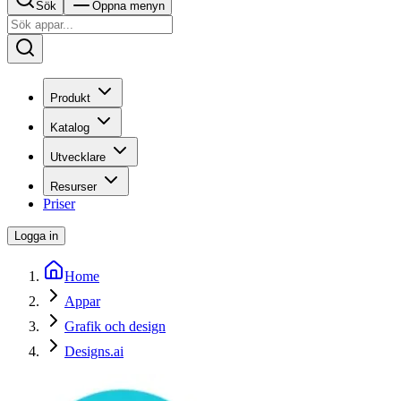
Sök
Öppna menyn
Produkt
Katalog
Utvecklare
Resurser
Priser
Logga in
Home
Appar
Grafik och design
Designs.ai