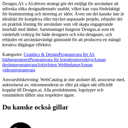
Designs.AI: s AI-driven strategi gör det möjligt för användare att
utforska olika designalternativ snabbt, vilket kan vara fördelaktigt
för brainstorming och iterering av idéer. Även om det kanske inte är
idealiskt för komplexa eller mycket anpassade projekt, erbjuder det
en praktisk lösning för användare som vill skapa engagerande
innehåll med lätthet. Sammantaget fungerar Designs.ai som ett
värdefullt verktyg för både designers och icke-designare, och
erbjuder ett användarvänligt gränssnitt för att producera en mängd
kreativa tillgångar effektivt.
Kategorier
:
Graphics & Design
Programvara för AI-
bildgeneratorer
Programvara för logodesignverktyg
Annan
designprogramvara
Arkivfoton Webbplatser
Annan
videoprogramvara
Ansvarsfriskrivning: WebCatalog är inte anslutet till, associerat med,
auktoriserat av, rekommenderat av eller på något sätt officiellt
kopplat till Designs.ai. Alla produktnamn, logotyper och
varumärken tillhör sina respektive ägare.
Du kanske också gillar