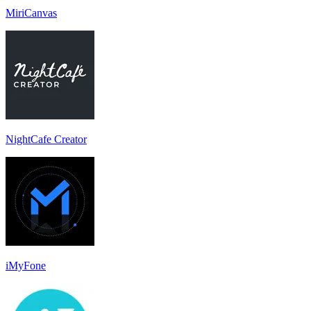
MiriCanvas
NightCafe Creator
iMyFone