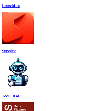
LaunchList
Superlist
ToolList.ai