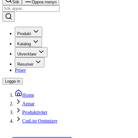
Sök
Öppna menyn
Produkt
Katalog
Utvecklare
Resurser
Priser
Logga in
Home
Appar
Produktivitet
CutList Optimizer