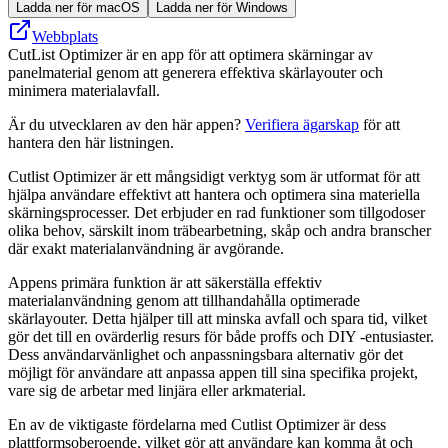
Ladda ner för macOS
Ladda ner för Windows
Webbplats
CutList Optimizer är en app för att optimera skärningar av
panelmaterial genom att generera effektiva skärlayouter och
minimera materialavfall.
Är du utvecklaren av den här appen?
Verifiera ägarskap
för att
hantera den här listningen.
Cutlist Optimizer är ett mångsidigt verktyg som är utformat för att
hjälpa användare effektivt att hantera och optimera sina materiella
skärningsprocesser. Det erbjuder en rad funktioner som tillgodoser
olika behov, särskilt inom träbearbetning, skåp och andra branscher
där exakt materialanvändning är avgörande.
Appens primära funktion är att säkerställa effektiv
materialanvändning genom att tillhandahålla optimerade
skärlayouter. Detta hjälper till att minska avfall och spara tid, vilket
gör det till en ovärderlig resurs för både proffs och DIY -entusiaster.
Dess användarvänlighet och anpassningsbara alternativ gör det
möjligt för användare att anpassa appen till sina specifika projekt,
vare sig de arbetar med linjära eller arkmaterial.
En av de viktigaste fördelarna med Cutlist Optimizer är dess
plattformsoberoende, vilket gör att användare kan komma åt och