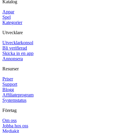
Katalog
Appar
Spel
Kategorier
Utvecklare
Utvecklarkonsol
Bli verifierad
Skicka in en app
Annonsera
Resurser
Priser
Support
Blogg
Affiliateprogram
Systemstatus
Företag
Om oss
Jobba hos oss
Mediakit