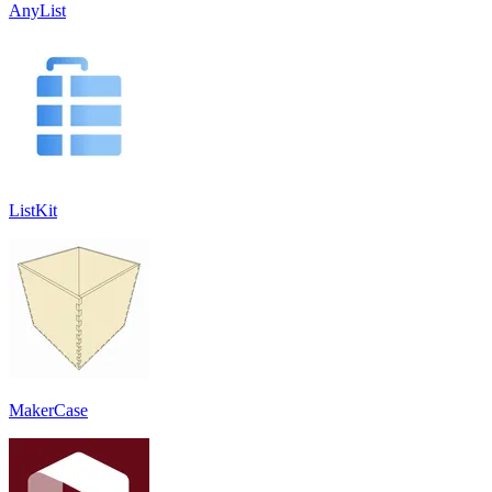
AnyList
ListKit
MakerCase