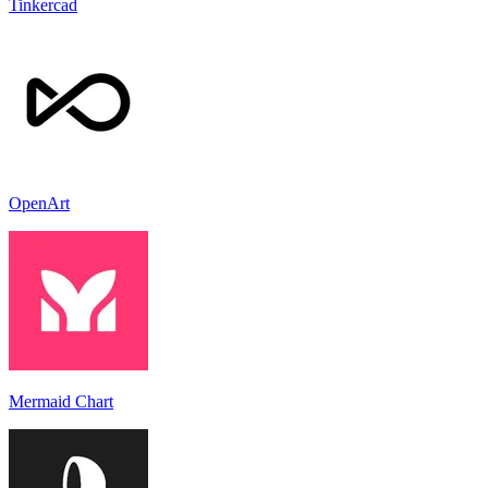
Tinkercad
OpenArt
Mermaid Chart