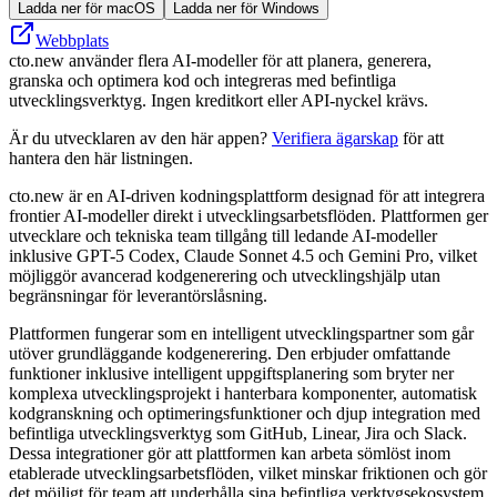
Ladda ner för macOS
Ladda ner för Windows
Webbplats
cto.new använder flera AI‑modeller för att planera, generera,
granska och optimera kod och integreras med befintliga
utvecklingsverktyg. Ingen kreditkort eller API‑nyckel krävs.
Är du utvecklaren av den här appen?
Verifiera ägarskap
för att
hantera den här listningen.
cto.new är en AI-driven kodningsplattform designad för att integrera
frontier AI-modeller direkt i utvecklingsarbetsflöden. Plattformen ger
utvecklare och tekniska team tillgång till ledande AI-modeller
inklusive GPT-5 Codex, Claude Sonnet 4.5 och Gemini Pro, vilket
möjliggör avancerad kodgenerering och utvecklingshjälp utan
begränsningar för leverantörslåsning.
Plattformen fungerar som en intelligent utvecklingspartner som går
utöver grundläggande kodgenerering. Den erbjuder omfattande
funktioner inklusive intelligent uppgiftsplanering som bryter ner
komplexa utvecklingsprojekt i hanterbara komponenter, automatisk
kodgranskning och optimeringsfunktioner och djup integration med
befintliga utvecklingsverktyg som GitHub, Linear, Jira och Slack.
Dessa integrationer gör att plattformen kan arbeta sömlöst inom
etablerade utvecklingsarbetsflöden, vilket minskar friktionen och gör
det möjligt för team att underhålla sina befintliga verktygsekosystem.