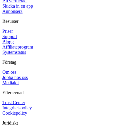
Bli verifierad
Skicka in en app
Annonsera
Resurser
Priser
Support
Blogg
Affiliateprogram
Systemstatus
Företag
Om oss
Jobba hos oss
Mediakit
Efterlevnad
Trust Center
Integritetspolicy
Cookiepolicy
Juridiskt