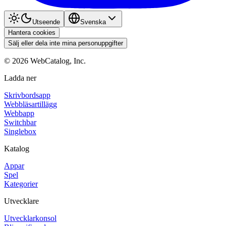
Utseende
Svenska
Hantera cookies
Sälj eller dela inte mina personuppgifter
©
2026
WebCatalog, Inc.
Ladda ner
Skrivbordsapp
Webbläsartillägg
Webbapp
Switchbar
Singlebox
Katalog
Appar
Spel
Kategorier
Utvecklare
Utvecklarkonsol