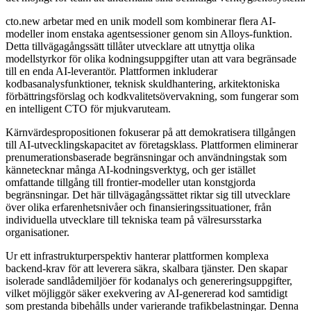
cto.new arbetar med en unik modell som kombinerar flera AI-
modeller inom enstaka agentsessioner genom sin Alloys-funktion.
Detta tillvägagångssätt tillåter utvecklare att utnyttja olika
modellstyrkor för olika kodningsuppgifter utan att vara begränsade
till en enda AI-leverantör. Plattformen inkluderar
kodbasanalysfunktioner, teknisk skuldhantering, arkitektoniska
förbättringsförslag och kodkvalitetsövervakning, som fungerar som
en intelligent CTO för mjukvaruteam.
Kärnvärdespropositionen fokuserar på att demokratisera tillgången
till AI-utvecklingskapacitet av företagsklass. Plattformen eliminerar
prenumerationsbaserade begränsningar och användningstak som
kännetecknar många AI-kodningsverktyg, och ger istället
omfattande tillgång till frontier-modeller utan konstgjorda
begränsningar. Det här tillvägagångssättet riktar sig till utvecklare
över olika erfarenhetsnivåer och finansieringssituationer, från
individuella utvecklare till tekniska team på välresursstarka
organisationer.
Ur ett infrastrukturperspektiv hanterar plattformen komplexa
backend-krav för att leverera säkra, skalbara tjänster. Den skapar
isolerade sandlådemiljöer för kodanalys och genereringsuppgifter,
vilket möjliggör säker exekvering av AI-genererad kod samtidigt
som prestanda bibehålls under varierande trafikbelastningar. Denna