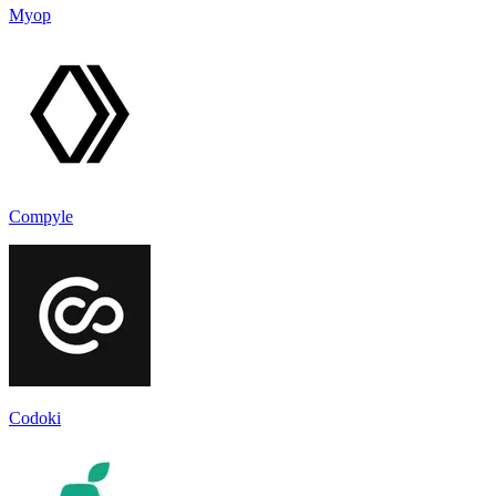
Myop
Compyle
Codoki