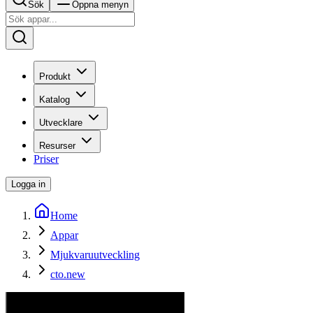
Sök
Öppna menyn
Produkt
Katalog
Utvecklare
Resurser
Priser
Logga in
Home
Appar
Mjukvaruutveckling
cto.new