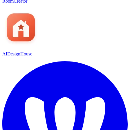
RoomCreator
AIDesignHouse