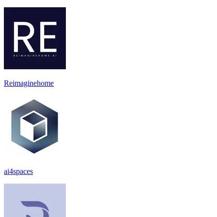
Reimaginehome
ai4spaces