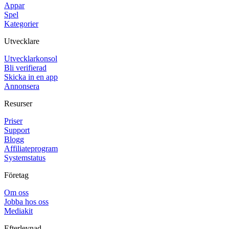
Appar
Spel
Kategorier
Utvecklare
Utvecklarkonsol
Bli verifierad
Skicka in en app
Annonsera
Resurser
Priser
Support
Blogg
Affiliateprogram
Systemstatus
Företag
Om oss
Jobba hos oss
Mediakit
Efterlevnad