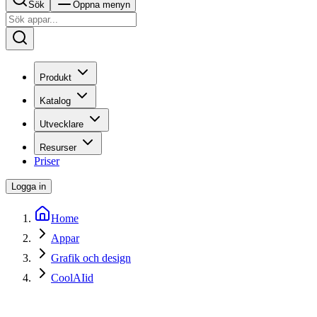
Sök
Öppna menyn
Produkt
Katalog
Utvecklare
Resurser
Priser
Logga in
Home
Appar
Grafik och design
CoolAIid