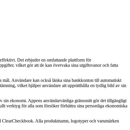
ffektivt. Det erbjuder en omfattande plattform för
gifter, vilket gör att de kan övervaka sina utgiftsvanor och fatta
ka mål. Användare kan också länka sina bankkonton till automatiskt
ämning, vilket hjälper användare att upprätthålla en tydlig bild av sin
v sin ekonomi. Appens användarvänliga gränssnitt gör det tillgängligt
lt verktyg för alla som försöker förbättra sina personliga ekonomiska
at till ClearCheckbook. Alla produktnamn, logotyper och varumärken