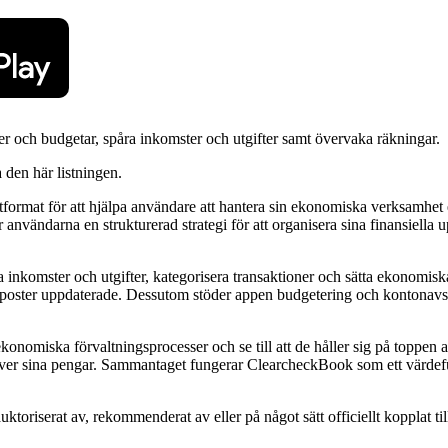
er och budgetar, spåra inkomster och utgifter samt övervaka räkningar.
a den här listningen.
format för att hjälpa användare att hantera sin ekonomiska verksamhet e
ändarna en strukturerad strategi för att organisera sina finansiella upp
 inkomster och utgifter, kategorisera transaktioner och sätta ekonomis
lla poster uppdaterade. Dessutom stöder appen budgetering och kontonavst
nomiska förvaltningsprocesser och se till att de håller sig på toppen a
över sina pengar. Sammantaget fungerar ClearcheckBook som ett värdeful
 auktoriserat av, rekommenderat av eller på något sätt officiellt koppl