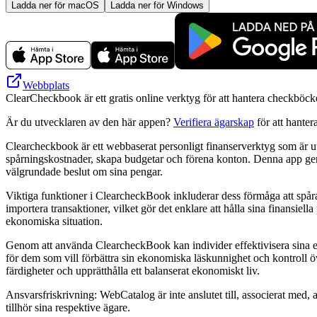
Ladda ner för macOS
Ladda ner för Windows
Webbplats
ClearCheckbook är ett gratis online verktyg för att hantera checkböck
Är du utvecklaren av den här appen?
Verifiera ägarskap
för att hanter
Clearcheckbook är ett webbaserat personligt finanserverktyg som är ut
spårningskostnader, skapa budgetar och förena konton. Denna app ger anv
välgrundade beslut om sina pengar.
Viktiga funktioner i ClearcheckBook inkluderar dess förmåga att spåra
importera transaktioner, vilket gör det enklare att hålla sina finansie
ekonomiska situation.
Genom att använda ClearcheckBook kan individer effektivisera sina eko
för dem som vill förbättra sin ekonomiska läskunnighet och kontroll 
färdigheter och upprätthålla ett balanserat ekonomiskt liv.
Ansvarsfriskrivning: WebCatalog är inte anslutet till, associerat med,
tillhör sina respektive ägare.