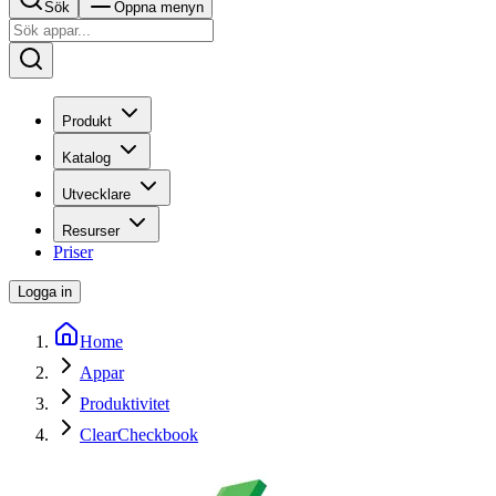
Sök
Öppna menyn
Produkt
Katalog
Utvecklare
Resurser
Priser
Logga in
Home
Appar
Produktivitet
ClearCheckbook