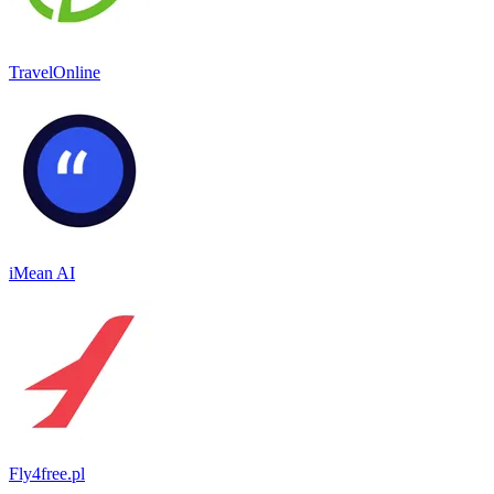
TravelOnline
iMean AI
Fly4free.pl