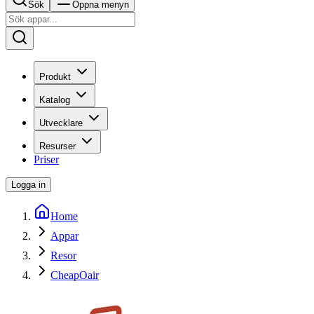
Sök
Öppna menyn
Produkt
Katalog
Utvecklare
Resurser
Priser
Logga in
Home
Appar
Resor
CheapOair