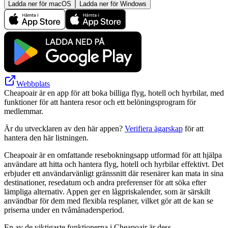
Ladda ner för macOS
Ladda ner för Windows
Webbplats
Cheapoair är en app för att boka billiga flyg, hotell och hyrbilar, med
funktioner för att hantera resor och ett belöningsprogram för
medlemmar.
Är du utvecklaren av den här appen?
Verifiera ägarskap
för att
hantera den här listningen.
Cheapoair är en omfattande resebokningsapp utformad för att hjälpa
användare att hitta och hantera flyg, hotell och hyrbilar effektivt. Det
erbjuder ett användarvänligt gränssnitt där resenärer kan mata in sina
destinationer, resedatum och andra preferenser för att söka efter
lämpliga alternativ. Appen ger en lågpriskalender, som är särskilt
användbar för dem med flexibla resplaner, vilket gör att de kan se
priserna under en tvåmånadersperiod.
En av de viktigaste funktionerna i Cheapoair är dess