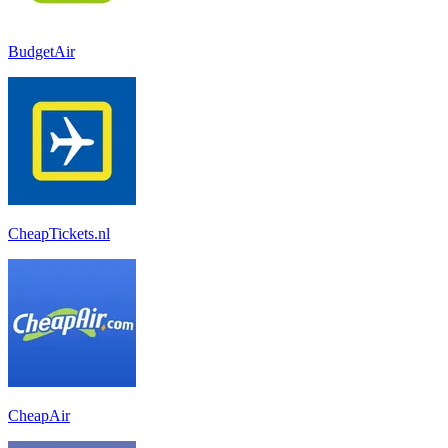
BudgetAir
CheapTickets.nl
CheapAir