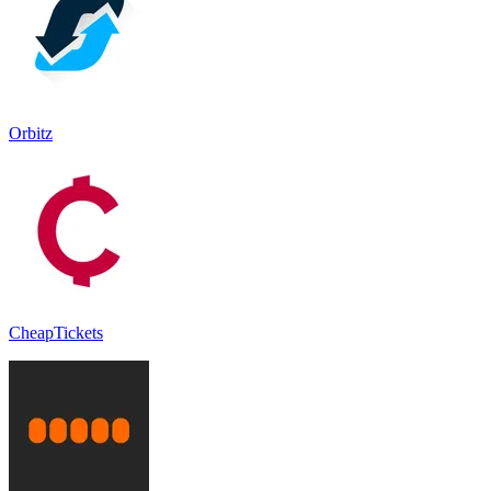
Orbitz
CheapTickets