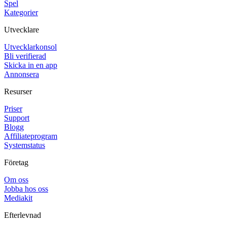
Spel
Kategorier
Utvecklare
Utvecklarkonsol
Bli verifierad
Skicka in en app
Annonsera
Resurser
Priser
Support
Blogg
Affiliateprogram
Systemstatus
Företag
Om oss
Jobba hos oss
Mediakit
Efterlevnad