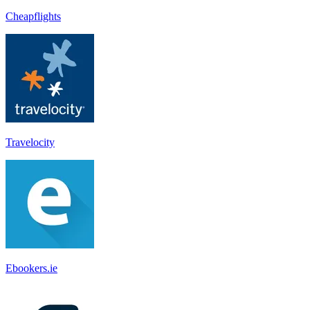
Cheapflights
Travelocity
Ebookers.ie