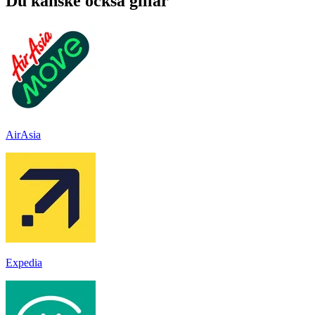
Du kanske också gillar
AirAsia
Expedia