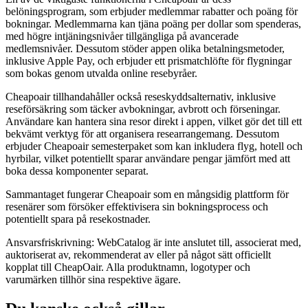
belöningsprogram, som erbjuder medlemmar rabatter och poäng för
bokningar. Medlemmarna kan tjäna poäng per dollar som spenderas,
med högre intjäningsnivåer tillgängliga på avancerade
medlemsnivåer. Dessutom stöder appen olika betalningsmetoder,
inklusive Apple Pay, och erbjuder ett prismatchlöfte för flygningar
som bokas genom utvalda online resebyråer.
Cheapoair tillhandahåller också reseskyddsalternativ, inklusive
reseförsäkring som täcker avbokningar, avbrott och förseningar.
Användare kan hantera sina resor direkt i appen, vilket gör det till ett
bekvämt verktyg för att organisera researrangemang. Dessutom
erbjuder Cheapoair semesterpaket som kan inkludera flyg, hotell och
hyrbilar, vilket potentiellt sparar användare pengar jämfört med att
boka dessa komponenter separat.
Sammantaget fungerar Cheapoair som en mångsidig plattform för
resenärer som försöker effektivisera sin bokningsprocess och
potentiellt spara på resekostnader.
Ansvarsfriskrivning: WebCatalog är inte anslutet till, associerat med,
auktoriserat av, rekommenderat av eller på något sätt officiellt
kopplat till CheapOair. Alla produktnamn, logotyper och
varumärken tillhör sina respektive ägare.