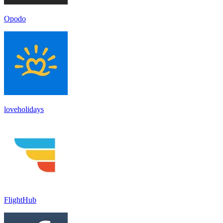
Opodo
loveholidays
FlightHub