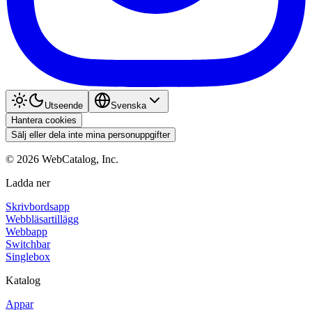
Utseende
Svenska
Hantera cookies
Sälj eller dela inte mina personuppgifter
©
2026
WebCatalog, Inc.
Ladda ner
Skrivbordsapp
Webbläsartillägg
Webbapp
Switchbar
Singlebox
Katalog
Appar