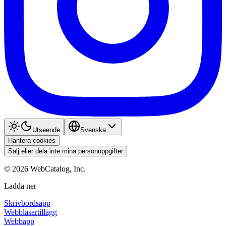
Utseende
Svenska
Hantera cookies
Sälj eller dela inte mina personuppgifter
©
2026
WebCatalog, Inc.
Ladda ner
Skrivbordsapp
Webbläsartillägg
Webbapp