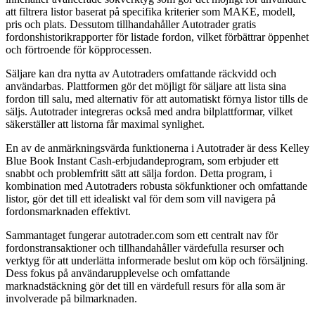
att filtrera listor baserat på specifika kriterier som MAKE, modell,
pris och plats. Dessutom tillhandahåller Autotrader gratis
fordonshistorikrapporter för listade fordon, vilket förbättrar öppenhet
och förtroende för köpprocessen.
Säljare kan dra nytta av Autotraders omfattande räckvidd och
användarbas. Plattformen gör det möjligt för säljare att lista sina
fordon till salu, med alternativ för att automatiskt förnya listor tills de
säljs. Autotrader integreras också med andra bilplattformar, vilket
säkerställer att listorna får maximal synlighet.
En av de anmärkningsvärda funktionerna i Autotrader är dess Kelley
Blue Book Instant Cash-erbjudandeprogram, som erbjuder ett
snabbt och problemfritt sätt att sälja fordon. Detta program, i
kombination med Autotraders robusta sökfunktioner och omfattande
listor, gör det till ett idealiskt val för dem som vill navigera på
fordonsmarknaden effektivt.
Sammantaget fungerar autotrader.com som ett centralt nav för
fordonstransaktioner och tillhandahåller värdefulla resurser och
verktyg för att underlätta informerade beslut om köp och försäljning.
Dess fokus på användarupplevelse och omfattande
marknadstäckning gör det till en värdefull resurs för alla som är
involverade på bilmarknaden.