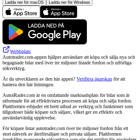
Ladda ner för macOS
Ladda ner för Windows
Webbplats
Autotrader.com-appen hjälper användare att köpa och sälja nya och
begagnade bilar med över tre miljoner listade fordon och utförliga
sökverktyg.
Är du utvecklaren av den här appen?
Verifiera ägarskap
för att
hantera den här listningen.
AutotRader.com är en omfattande marknadsplats för bilar som är
utformade för att effektivisera processen att köpa och sälja fordon.
Plattformen erbjuder ett brett utbud av verktyg och funktioner som
tillgodoser både köpare och säljare, vilket ger en effektiv och
användarvänlig upplevelse.
För köpare listar autotrader.com över tre miljoner fordon från ett
stort nätverk av återförsäljare och privata säljare. Plattformen
innehåller avancerade sökverktyg som gör det möjligt för användare