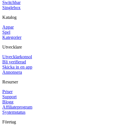
Switchbar
Singlebox
Katalog
Appar
Spel
Kategorier
Utvecklare
Utvecklarkonsol
Bli verifierad
Skicka in en app
Annonsera
Resurser
Priser
Support
Blogg
Affiliateprogram
Systemstatus
Företag