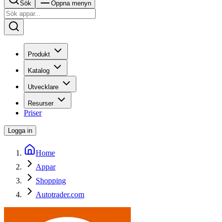
Sök
Öppna menyn
Produkt
Katalog
Utvecklare
Resurser
Priser
Logga in
Home
Appar
Shopping
Autotrader.com