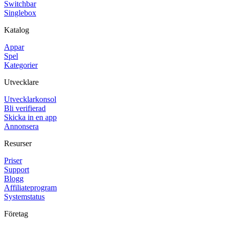
Switchbar
Singlebox
Katalog
Appar
Spel
Kategorier
Utvecklare
Utvecklarkonsol
Bli verifierad
Skicka in en app
Annonsera
Resurser
Priser
Support
Blogg
Affiliateprogram
Systemstatus
Företag