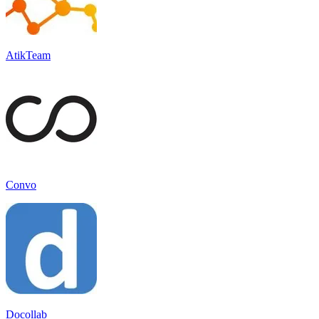
AtikTeam
Convo
Docollab