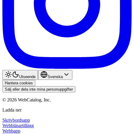
Utseende
Svenska
Hantera cookies
Sälj eller dela inte mina personuppgifter
©
2026
WebCatalog, Inc.
Ladda ner
Skrivbordsapp
Webbläsartillägg
Webbapp