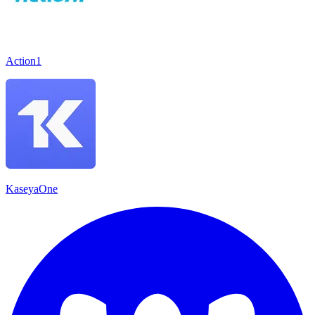
Action1
KaseyaOne