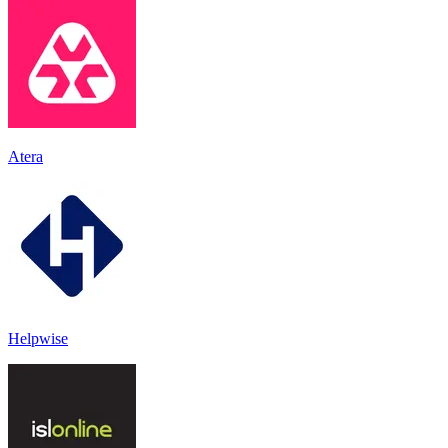
Atera
Helpwise