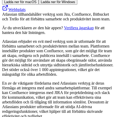
Ladda ner för macOS
Ladda ner för Windows
Webbplats
Atlassian tillhandahåller verktyg som Jira, Confluence, Bitbucket
och Trello för att förbättra samarbete och produktivitet inom team.
Är du utvecklaren av den här appen?
Verifiera ägarskap
för att
hantera den här listningen.
Atlassian erbjuder en svit med verktyg som är utformade för att
förbättra samarbetet och produktiviteten mellan team. Plattformen
innehåller produkter som Confluence, som gör det möjligt för team
att skapa, redigera och publicera innehåll i samarbete. Confluence
gör det möjligt för användare att skapa obegränsade sidor, använda
hierarkiska sidträd och utnyttja sidhistorik och jämförelsefunktioner.
Det stöder också över 1 000 appintegrationer, vilket gör det
mångsidigt för olika arbetsflöden.
En av de viktigaste fördelarna med Atlassians verktyg är deras
förmåga att integrera med andra samarbetsplattformar. Till exempel
kan Confluence integreras med JIRA för projektledning och slack
för kommunikation, vilket gör att team kan effektivisera sina
arbetsflöden och få tillgång till information sömlöst. Dessutom är
Atlassians produkter utformade för att stödja AI-drivna
redigeringsfunktioner, vilket hjälper till att förbättra skrivande
effektivitet och tydlighet.