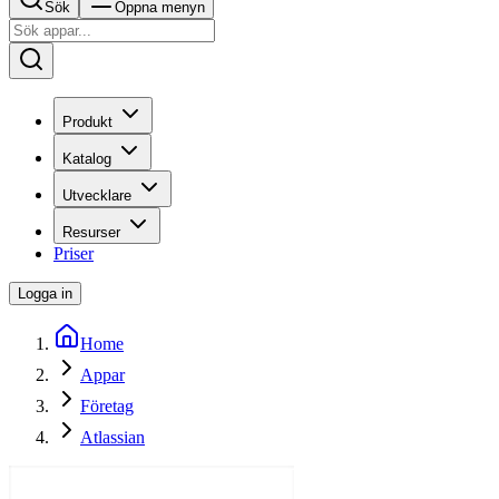
Sök
Öppna menyn
Produkt
Katalog
Utvecklare
Resurser
Priser
Logga in
Home
Appar
Företag
Atlassian