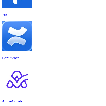
Jira
Confluence
ActiveCollab