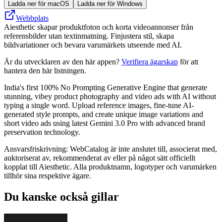
Ladda ner för macOS
Ladda ner för Windows
Webbplats
Aiesthetic skapar produktfoton och korta videoannonser från
referensbilder utan textinmatning. Finjustera stil, skapa
bildvariationer och bevara varumärkets utseende med AI.
Är du utvecklaren av den här appen?
Verifiera ägarskap
för att
hantera den här listningen.
India's first 100% No Prompting Generative Engine that generate
stunning, vibey product photography and video ads with AI without
typing a single word. Upload reference images, fine-tune AI-
generated style prompts, and create unique image variations and
short video ads using latest Gemini 3.0 Pro with advanced brand
preservation technology.
Ansvarsfriskrivning: WebCatalog är inte anslutet till, associerat med,
auktoriserat av, rekommenderat av eller på något sätt officiellt
kopplat till Aiesthetic. Alla produktnamn, logotyper och varumärken
tillhör sina respektive ägare.
Du kanske också gillar