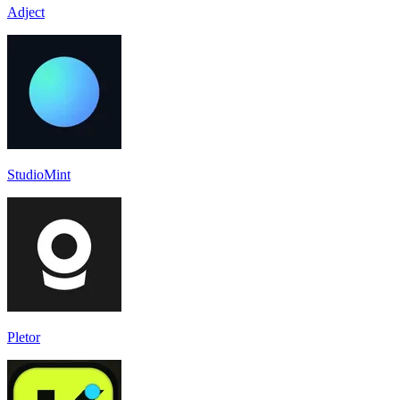
Adject
StudioMint
Pletor