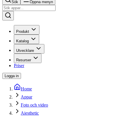
Sök
Öppna menyn
Produkt
Katalog
Utvecklare
Resurser
Priser
Logga in
Home
Appar
Foto och video
Aiesthetic