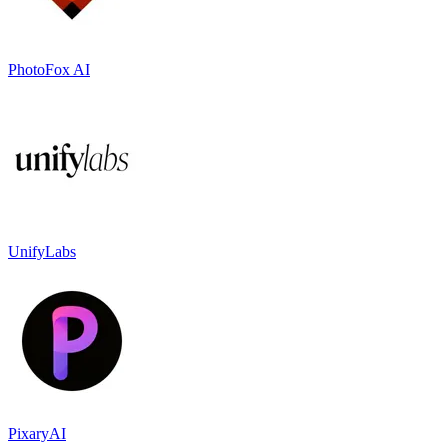
PhotoFox AI
UnifyLabs
PixaryAI