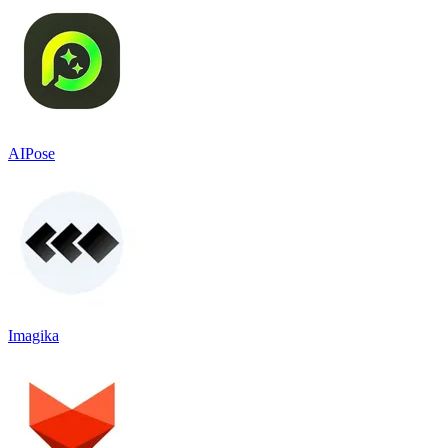
AIPose
Imagika