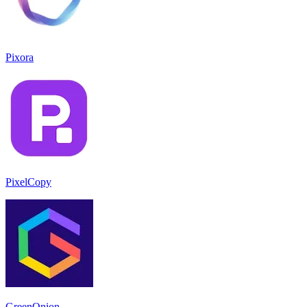
Pixora
PixelCopy
GreenOnion