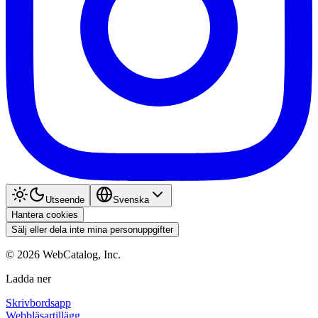
Utseende
Svenska
Hantera cookies
Sälj eller dela inte mina personuppgifter
©
2026
WebCatalog, Inc.
Ladda ner
Skrivbordsapp
Webbläsartillägg