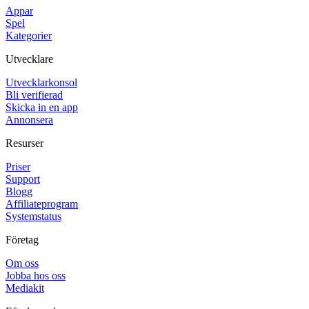
Appar
Spel
Kategorier
Utvecklare
Utvecklarkonsol
Bli verifierad
Skicka in en app
Annonsera
Resurser
Priser
Support
Blogg
Affiliateprogram
Systemstatus
Företag
Om oss
Jobba hos oss
Mediakit