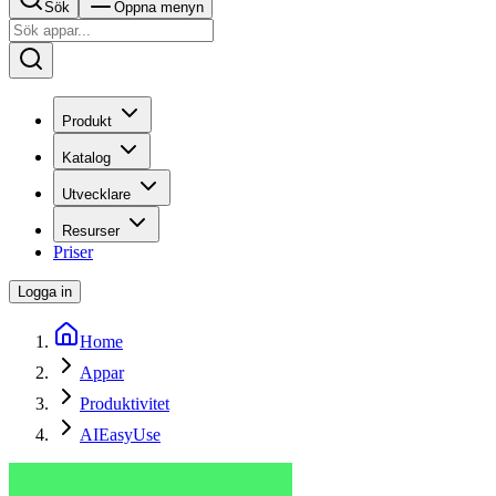
Sök
Öppna menyn
Produkt
Katalog
Utvecklare
Resurser
Priser
Logga in
Home
Appar
Produktivitet
AIEasyUse