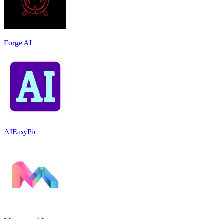
Forge AI
AIEasyPic