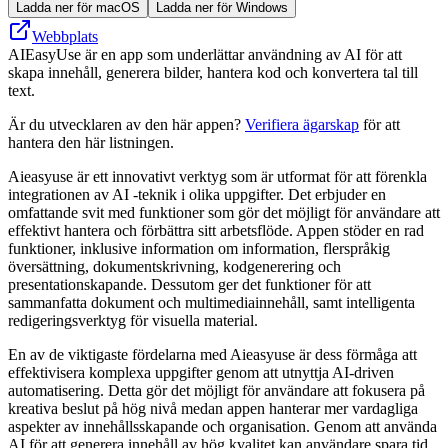
Ladda ner för macOS
Ladda ner för Windows
Webbplats
AIEasyUse är en app som underlättar användning av AI för att
skapa innehåll, generera bilder, hantera kod och konvertera tal till
text.
Är du utvecklaren av den här appen?
Verifiera ägarskap
för att
hantera den här listningen.
Aieasyuse är ett innovativt verktyg som är utformat för att förenkla
integrationen av AI -teknik i olika uppgifter. Det erbjuder en
omfattande svit med funktioner som gör det möjligt för användare att
effektivt hantera och förbättra sitt arbetsflöde. Appen stöder en rad
funktioner, inklusive information om information, flerspråkig
översättning, dokumentskrivning, kodgenerering och
presentationskapande. Dessutom ger det funktioner för att
sammanfatta dokument och multimediainnehåll, samt intelligenta
redigeringsverktyg för visuella material.
En av de viktigaste fördelarna med Aieasyuse är dess förmåga att
effektivisera komplexa uppgifter genom att utnyttja AI-driven
automatisering. Detta gör det möjligt för användare att fokusera på
kreativa beslut på hög nivå medan appen hanterar mer vardagliga
aspekter av innehållsskapande och organisation. Genom att använda
AI för att generera innehåll av hög kvalitet kan användare spara tid