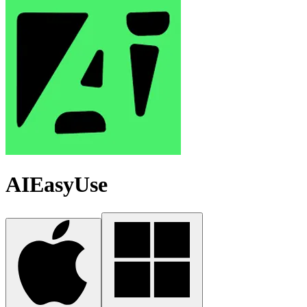
AIEasyUse