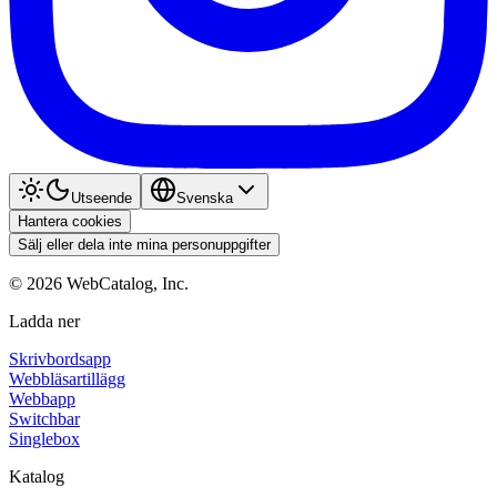
Utseende
Svenska
Hantera cookies
Sälj eller dela inte mina personuppgifter
©
2026
WebCatalog, Inc.
Ladda ner
Skrivbordsapp
Webbläsartillägg
Webbapp
Switchbar
Singlebox
Katalog