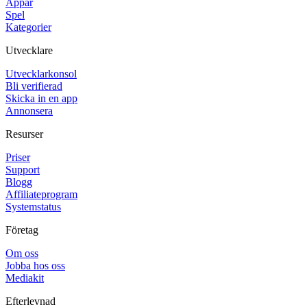
Appar
Spel
Kategorier
Utvecklare
Utvecklarkonsol
Bli verifierad
Skicka in en app
Annonsera
Resurser
Priser
Support
Blogg
Affiliateprogram
Systemstatus
Företag
Om oss
Jobba hos oss
Mediakit
Efterlevnad