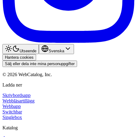
Utseende
Svenska
Hantera cookies
Sälj eller dela inte mina personuppgifter
©
2026
WebCatalog, Inc.
Ladda ner
Skrivbordsapp
Webbläsartillägg
Webbapp
Switchbar
Singlebox
Katalog