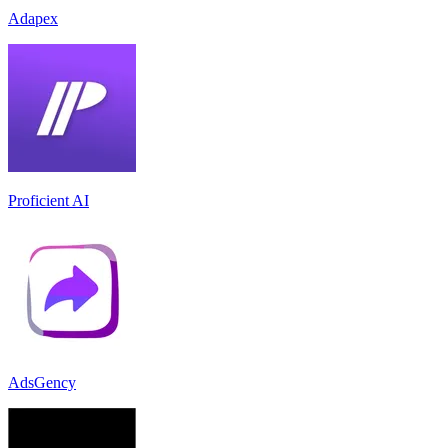
Adapex
Proficient AI
AdsGency