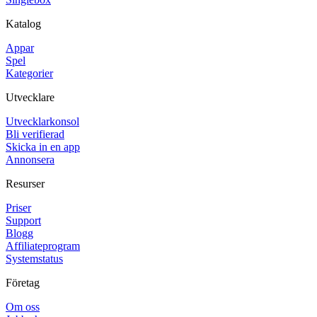
Katalog
Appar
Spel
Kategorier
Utvecklare
Utvecklarkonsol
Bli verifierad
Skicka in en app
Annonsera
Resurser
Priser
Support
Blogg
Affiliateprogram
Systemstatus
Företag
Om oss