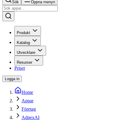
Sök
Öppna menyn
Produkt
Katalog
Utvecklare
Resurser
Priser
Logga in
Home
Appar
Företag
AdpexAI