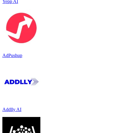
Yepp AI
AdPushup
Addlly AI