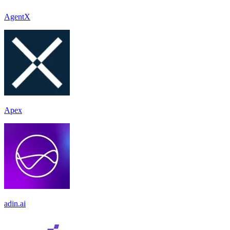
AgentX
Apex
adin.ai