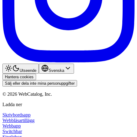
Utseende
Svenska
Hantera cookies
Sälj eller dela inte mina personuppgifter
©
2026
WebCatalog, Inc.
Ladda ner
Skrivbordsapp
Webbläsartillägg
Webbapp
Switchbar
Singlebox