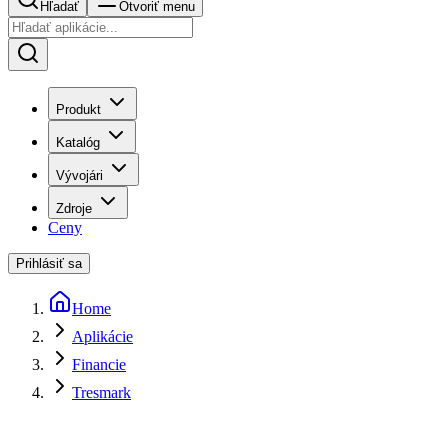
Hľadať
Otvoriť menu
Produkt
Katalóg
Vývojári
Zdroje
Ceny
Prihlásiť sa
Home
Aplikácie
Financie
Tresmark