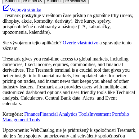
Stiahnuť pre macOS
Stiahnuť pre Windows
Webová stránka
Tresmark poskytuje v reálnom čase prístup na globálne trhy (meny,
dlhopisy, akcie, komodity, deriváty), živé kurzy, správy,
prispôsobiteľné dashboardy a nástroje (TA, kalkulačky,
upozornenia, kalendáre).
Ste vývojárom tejto aplikácie?
Overte vlastníctvo
a spravujte tento
záznam.
Tresmark gives you real-time access to global markets, including
currencies, fixed-income, equities, commodities, and financial
derivatives. The Tresmark terminal is a crucial tool that gives you
better insight into financial markets, live updated rates for better
pricing on trades, and instant news that keeps you ahead of other
industry leaders. Tresmark also provides users with multiple and
customized dashboard options and user-friendly tools like Technical
analysis, Calculators, Central Bank data, Alerts, and Event
calendars.
Kategórie
:
Finance
Financial Analytics Tools
Investment Portfolio
Management Tools
Upozornenie: WebCatalog nie je pridružený k spoločnosti Tresmark,
nie je s ňou spojený, autorizovaný ani schválený spoločnosťou