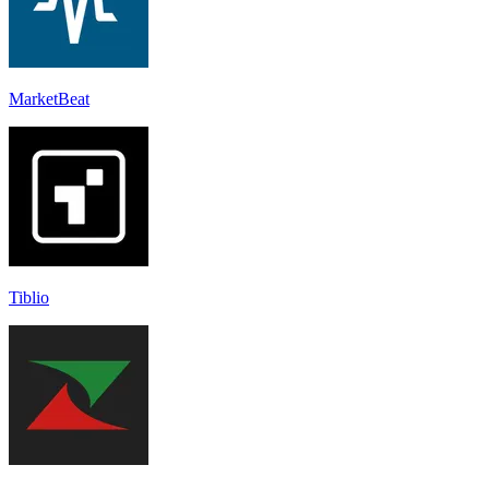
MarketBeat
Tiblio