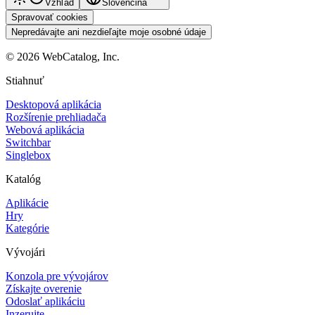
Vzhľad
Slovenčina
Spravovať cookies
Nepredávajte ani nezdieľajte moje osobné údaje
©
2026
WebCatalog, Inc.
Stiahnuť
Desktopová aplikácia
Rozšírenie prehliadača
Webová aplikácia
Switchbar
Singlebox
Katalóg
Aplikácie
Hry
Kategórie
Vývojári
Konzola pre vývojárov
Získajte overenie
Odoslať aplikáciu
Inzerujte