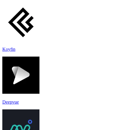
Koyfin
Deepvue