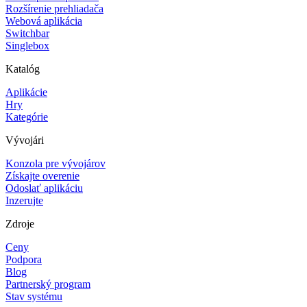
Rozšírenie prehliadača
Webová aplikácia
Switchbar
Singlebox
Katalóg
Aplikácie
Hry
Kategórie
Vývojári
Konzola pre vývojárov
Získajte overenie
Odoslať aplikáciu
Inzerujte
Zdroje
Ceny
Podpora
Blog
Partnerský program
Stav systému