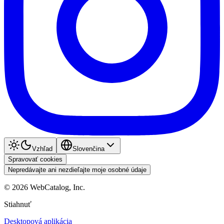
Vzhľad
Slovenčina
Spravovať cookies
Nepredávajte ani nezdieľajte moje osobné údaje
©
2026
WebCatalog, Inc.
Stiahnuť
Desktopová aplikácia