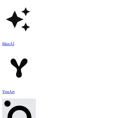
MaxAI
YouArt