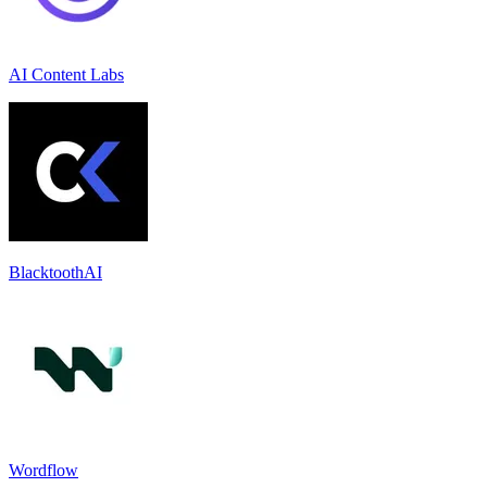
AI Content Labs
BlacktoothAI
Wordflow