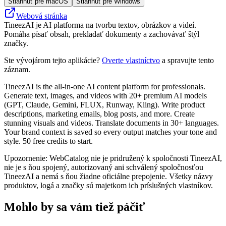
Stiahnuť pre macOS
Stiahnuť pre Windows
Webová stránka
TineezAI je AI platforma na tvorbu textov, obrázkov a videí.
Pomáha písať obsah, prekladať dokumenty a zachovávať štýl
značky.
Ste vývojárom tejto aplikácie?
Overte vlastníctvo
a spravujte tento
záznam.
TineezAI is the all-in-one AI content platform for professionals.
Generate text, images, and videos with 20+ premium AI models
(GPT, Claude, Gemini, FLUX, Runway, Kling). Write product
descriptions, marketing emails, blog posts, and more. Create
stunning visuals and videos. Translate documents in 30+ languages.
Your brand context is saved so every output matches your tone and
style. 50 free credits to start.
Upozornenie: WebCatalog nie je pridružený k spoločnosti TineezAI,
nie je s ňou spojený, autorizovaný ani schválený spoločnosťou
TineezAI a nemá s ňou žiadne oficiálne prepojenie. Všetky názvy
produktov, logá a značky sú majetkom ich príslušných vlastníkov.
Mohlo by sa vám tiež páčiť