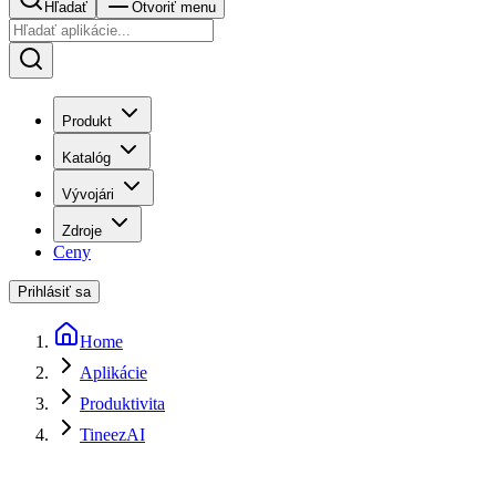
Hľadať
Otvoriť menu
Produkt
Katalóg
Vývojári
Zdroje
Ceny
Prihlásiť sa
Home
Aplikácie
Produktivita
TineezAI