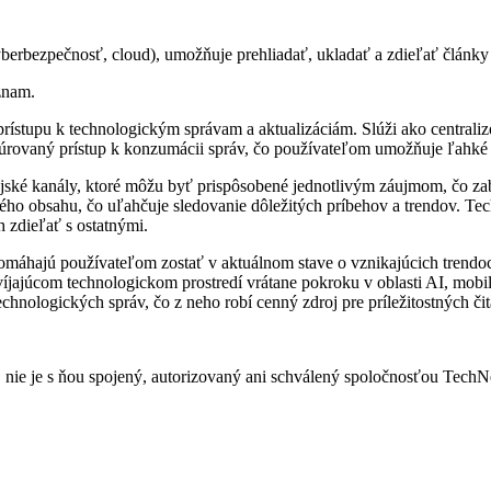
erbezpečnosť, cloud), umožňuje prehliadať, ukladať a zdieľať články 
znam.
rístupu k technologickým správam a aktualizáciám. Slúži ako centrali
túrovaný prístup k konzumácii správ, čo používateľom umožňuje ľahké
ské kanály, ktoré môžu byť prispôsobené jednotlivým záujmom, čo zabez
kého obsahu, čo uľahčuje sledovanie dôležitých príbehov a trendov. Te
 zdieľať s ostatnými.
omáhajú používateľom zostať v aktuálnom stave o vznikajúcich trendoc
zvíjajúcom technologickom prostredí vrátane pokroku v oblasti AI, mobi
hnologických správ, čo z neho robí cenný zdroj pre príležitostných či
nie je s ňou spojený, autorizovaný ani schválený spoločnosťou TechN