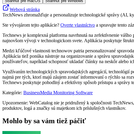
Stiahnuť pre macOS
Stiahnuť pre Windows
Webová stránka
TechNews zhromažďuje a personalizuje technologické správy (AI, kyb
Ste vývojárom tejto aplikácie?
Overte vlastníctvo
a spravujte tento zá
Technews je komplexná platforma navrhnutá na zefektívnenie vášho p
najnovšom vývoji v technologickom svete. Aplikácia poskytuje štruk
Medzi kľúčové vlastnosti technowov patria personalizované spravodaj
Aplikácia tiež ponúka nástroje na organizovanie a správu spravodajs
používateľov, napríklad schopnosť ukladať články na neskôr alebo ich
Využívaním technologických spravodajských agregácií, technológií p
najmä pre tých, ktorí majú záujem zostať informovaní o rýchlo sa ro
Technews poskytuje pohodlný a efektívny spôsob prístupu a správy tec
Kategórie
:
Business
Media Monitoring Software
Upozornenie: WebCatalog nie je pridružený k spoločnosti TechNews, 
produktov, logá a značky sú majetkom ich príslušných vlastníkov.
Mohlo by sa vám tiež páčiť