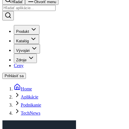
Hľadať
Otvoriť menu
Produkt
Katalóg
Vývojári
Zdroje
Ceny
Prihlásiť sa
Home
Aplikácie
Podnikanie
TechNews