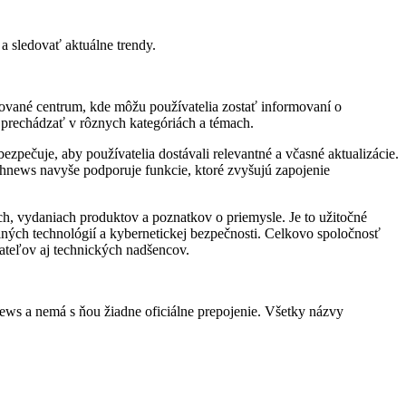
a sledovať aktuálne trendy.
zované centrum, kde môžu používatelia zostať informovaní o
 prechádzať v rôznych kategóriách a témach.
pečuje, aby používatelia dostávali relevantné a včasné aktualizácie.
chnews navyše podporuje funkcie, ktoré zvyšujú zapojenie
h, vydaniach produktov a poznatkov o priemysle. Je to užitočné
lných technológií a kybernetickej bezpečnosti. Celkovo spoločnosť
tateľov aj technických nadšencov.
ews a nemá s ňou žiadne oficiálne prepojenie. Všetky názvy