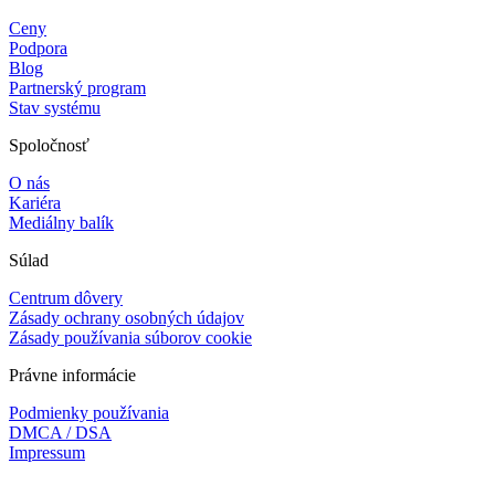
Ceny
Podpora
Blog
Partnerský program
Stav systému
Spoločnosť
O nás
Kariéra
Mediálny balík
Súlad
Centrum dôvery
Zásady ochrany osobných údajov
Zásady používania súborov cookie
Právne informácie
Podmienky používania
DMCA / DSA
Impressum