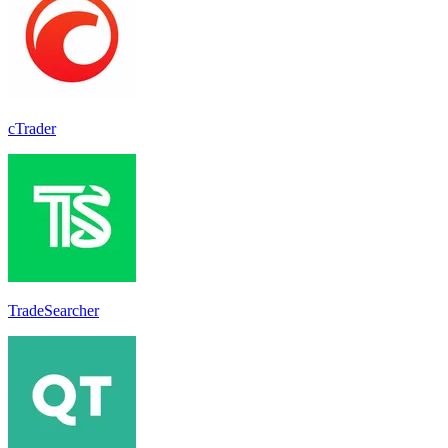
cTrader
TradeSearcher