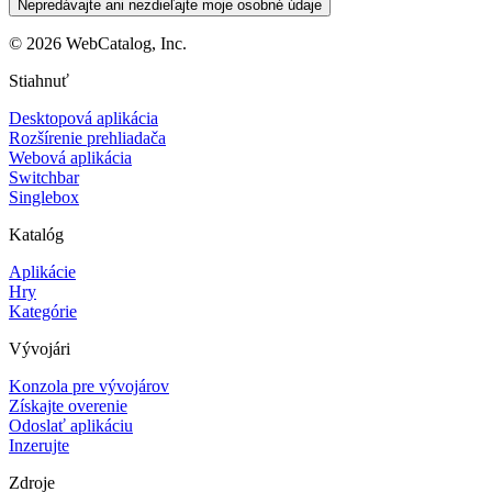
Nepredávajte ani nezdieľajte moje osobné údaje
©
2026
WebCatalog, Inc.
Stiahnuť
Desktopová aplikácia
Rozšírenie prehliadača
Webová aplikácia
Switchbar
Singlebox
Katalóg
Aplikácie
Hry
Kategórie
Vývojári
Konzola pre vývojárov
Získajte overenie
Odoslať aplikáciu
Inzerujte
Zdroje