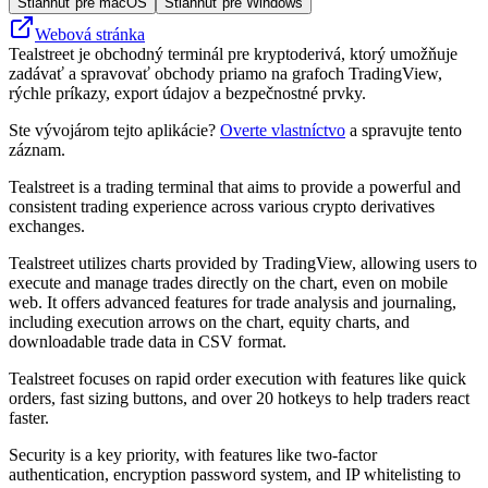
Stiahnuť pre macOS
Stiahnuť pre Windows
Webová stránka
Tealstreet je obchodný terminál pre kryptoderivá, ktorý umožňuje
zadávať a spravovať obchody priamo na grafoch TradingView,
rýchle príkazy, export údajov a bezpečnostné prvky.
Ste vývojárom tejto aplikácie?
Overte vlastníctvo
a spravujte tento
záznam.
Tealstreet is a trading terminal that aims to provide a powerful and
consistent trading experience across various crypto derivatives
exchanges.
Tealstreet utilizes charts provided by TradingView, allowing users to
execute and manage trades directly on the chart, even on mobile
web. It offers advanced features for trade analysis and journaling,
including execution arrows on the chart, equity charts, and
downloadable trade data in CSV format.
Tealstreet focuses on rapid order execution with features like quick
orders, fast sizing buttons, and over 20 hotkeys to help traders react
faster.
Security is a key priority, with features like two-factor
authentication, encryption password system, and IP whitelisting to