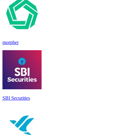
morpher
SBI Securities