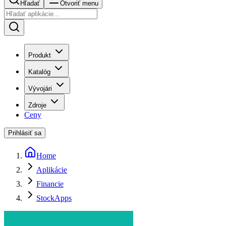
Hľadať
Otvoriť menu
Produkt
Katalóg
Vývojári
Zdroje
Ceny
Prihlásiť sa
Home
Aplikácie
Financie
StockApps