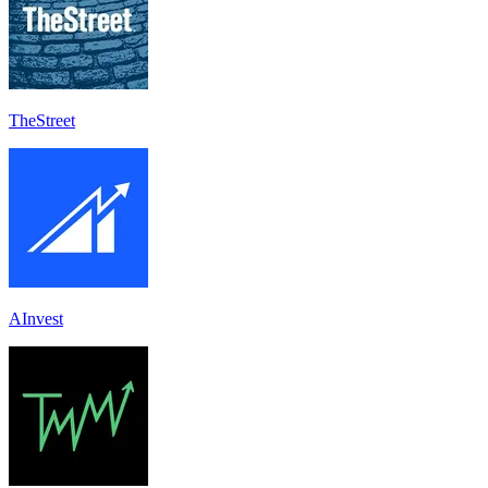
TheStreet
AInvest