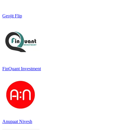
Geojit Flip
FinQuant Investment
Anupaat Nivesh