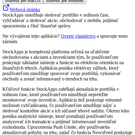
Stiahnuť pre macOS
Stiahnuť pre Windows
Webová stránka
StockApps umožňuje sledovať portfólio v reálnom čase,
vyhľadávať a sledovať akcie, obchodovať z mobilu, prijímať
upozornenia a čítať finančné správy.
Ste vývojárom tejto aplikácie?
Overte vlastníctvo
a spravujte tento
záznam.
StockApps je komplexná platforma určená na uľahčenie
obchodovania s akciami a investíciami tým, že používateľom
poskytuje základné nástroje a funkcie na efektívnu orientáciu na
finančných trhoch. Aplikácia ponúka efektívny zážitok, ktorý
používateľom umožňuje spravovať svoje portfóliá, vykonávať
obchody a zostať informovaný o trendoch na trhu.
Kľúčové funkcie StockApps zahŕňajú aktualizácie portfólia v
reálnom čase, ktoré používateľom umožňujú nepretržite
monitorovať svoje investície. Aplikácia tiež poskytuje robustné
možnosti vyhľadávania, čo používateľom umožňuje nájsť a
sledovať konkrétne akcie a ich súčasné trhové sadzby. Okrem toho
ponúka analytické nástroje, ktoré pomáhajú používateľom
analyzovať ich transakcie a prijímať informované investičné
rozhodnutia. Upozornenia Push Uistite, aby používatelia
aktualizovali pohyby na trhu, zatiaľ čo funkcia NewsFeed poskytuje