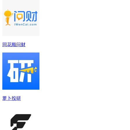
同花顺问财
萝卜投研