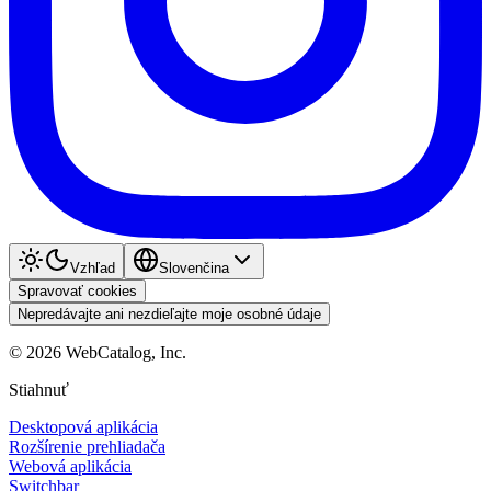
Vzhľad
Slovenčina
Spravovať cookies
Nepredávajte ani nezdieľajte moje osobné údaje
©
2026
WebCatalog, Inc.
Stiahnuť
Desktopová aplikácia
Rozšírenie prehliadača
Webová aplikácia
Switchbar