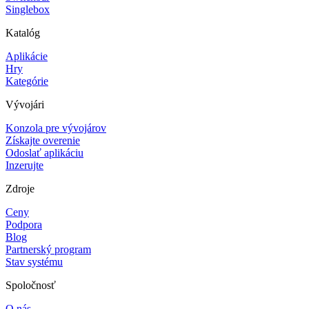
Singlebox
Katalóg
Aplikácie
Hry
Kategórie
Vývojári
Konzola pre vývojárov
Získajte overenie
Odoslať aplikáciu
Inzerujte
Zdroje
Ceny
Podpora
Blog
Partnerský program
Stav systému
Spoločnosť
O nás