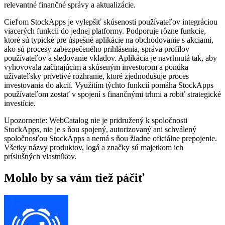
relevantné finančné správy a aktualizácie.
Cieľom StockApps je vylepšiť skúsenosti používateľov integráciou
viacerých funkcií do jednej platformy. Podporuje rôzne funkcie,
ktoré sú typické pre úspešné aplikácie na obchodovanie s akciami,
ako sú procesy zabezpečeného prihlásenia, správa profilov
používateľov a sledovanie vkladov. Aplikácia je navrhnutá tak, aby
vyhovovala začínajúcim a skúseným investorom a ponúka
užívateľsky prívetivé rozhranie, ktoré zjednodušuje proces
investovania do akcií. Využitím týchto funkcií pomáha StockApps
používateľom zostať v spojení s finančnými trhmi a robiť strategické
investície.
Upozornenie: WebCatalog nie je pridružený k spoločnosti
StockApps, nie je s ňou spojený, autorizovaný ani schválený
spoločnosťou StockApps a nemá s ňou žiadne oficiálne prepojenie.
Všetky názvy produktov, logá a značky sú majetkom ich
príslušných vlastníkov.
Mohlo by sa vám tiež páčiť