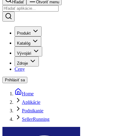
Hľadať
Otvoriť menu
Produkt
Katalóg
Vývojári
Zdroje
Ceny
Prihlásiť sa
Home
Aplikácie
Podnikanie
SellerRunning