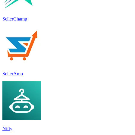
SellerChamp
SellerAmp
Nifty