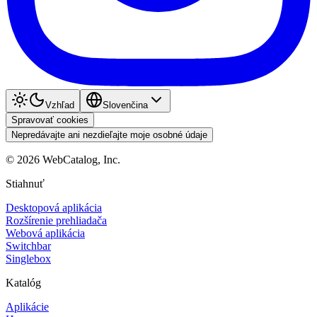
Vzhľad
Slovenčina
Spravovať cookies
Nepredávajte ani nezdieľajte moje osobné údaje
©
2026
WebCatalog, Inc.
Stiahnuť
Desktopová aplikácia
Rozšírenie prehliadača
Webová aplikácia
Switchbar
Singlebox
Katalóg
Aplikácie