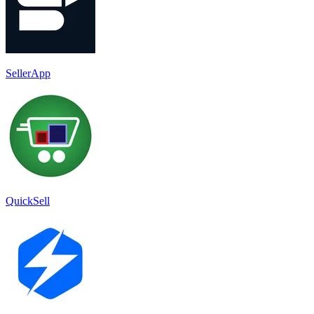
SellerApp
QuickSell