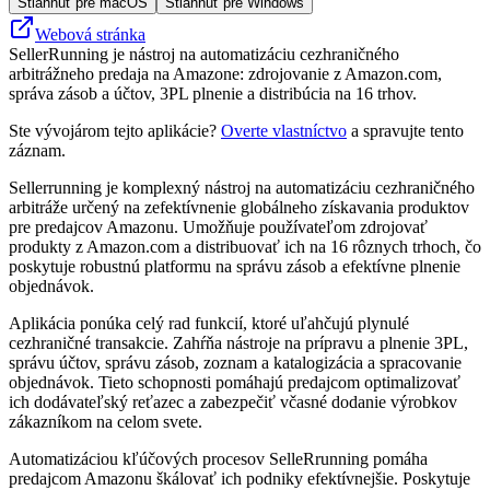
Stiahnuť pre macOS
Stiahnuť pre Windows
Webová stránka
SellerRunning je nástroj na automatizáciu cezhraničného
arbitrážneho predaja na Amazone: zdrojovanie z Amazon.com,
správa zásob a účtov, 3PL plnenie a distribúcia na 16 trhov.
Ste vývojárom tejto aplikácie?
Overte vlastníctvo
a spravujte tento
záznam.
Sellerrunning je komplexný nástroj na automatizáciu cezhraničného
arbitráže určený na zefektívnenie globálneho získavania produktov
pre predajcov Amazonu. Umožňuje používateľom zdrojovať
produkty z Amazon.com a distribuovať ich na 16 rôznych trhoch, čo
poskytuje robustnú platformu na správu zásob a efektívne plnenie
objednávok.
Aplikácia ponúka celý rad funkcií, ktoré uľahčujú plynulé
cezhraničné transakcie. Zahŕňa nástroje na prípravu a plnenie 3PL,
správu účtov, správu zásob, zoznam a katalogizácia a spracovanie
objednávok. Tieto schopnosti pomáhajú predajcom optimalizovať
ich dodávateľský reťazec a zabezpečiť včasné dodanie výrobkov
zákazníkom na celom svete.
Automatizáciou kľúčových procesov SelleRrunning pomáha
predajcom Amazonu škálovať ich podniky efektívnejšie. Poskytuje