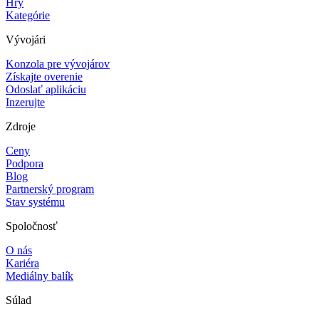
Hry
Kategórie
Vývojári
Konzola pre vývojárov
Získajte overenie
Odoslať aplikáciu
Inzerujte
Zdroje
Ceny
Podpora
Blog
Partnerský program
Stav systému
Spoločnosť
O nás
Kariéra
Mediálny balík
Súlad