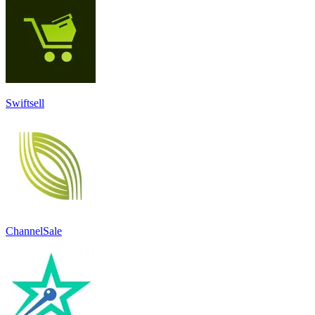
Swiftsell
ChannelSale