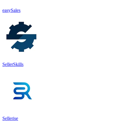
easySales
SellerSkills
Sellerise