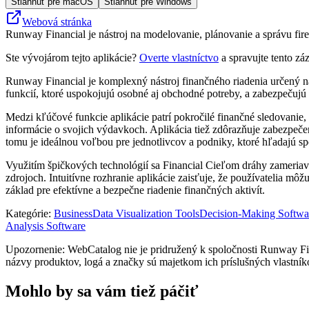
Stiahnuť pre macOS
Stiahnuť pre Windows
Webová stránka
Runway Financial je nástroj na modelovanie, plánovanie a správu firem
Ste vývojárom tejto aplikácie?
Overte vlastníctvo
a spravujte tento zá
Runway Financial je komplexný nástroj finančného riadenia určený na 
funkcií, ktoré uspokojujú osobné aj obchodné potreby, a zabezpečujú 
Medzi kľúčové funkcie aplikácie patrí pokročilé finančné sledovanie,
informácie o svojich výdavkoch. Aplikácia tiež zdôrazňuje zabezpeč
tomu je ideálnou voľbou pre jednotlivcov a podniky, ktoré hľadajú sp
Využitím špičkových technológií sa Financial Cieľom dráhy zameriav
zdrojoch. Intuitívne rozhranie aplikácie zaisťuje, že používatelia m
základ pre efektívne a bezpečne riadenie finančných aktivít.
Kategórie
:
Business
Data Visualization Tools
Decision-Making Softwa
Analysis Software
Upozornenie: WebCatalog nie je pridružený k spoločnosti Runway Fin
názvy produktov, logá a značky sú majetkom ich príslušných vlastník
Mohlo by sa vám tiež páčiť