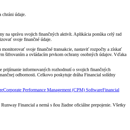
a chráni údaje.
y na správu svojich finančných aktivít. Aplikácia ponúka celý rad
izovať svoje finančné údaje.
 monitorovať svoje finančné transakcie, nastaviť rozpočty a získať
stným šifrovaním a ovládacím prvkom ochrany osobných údajov. Vďaka
e prijímanie informovaných rozhodnutí o svojich finančných
finančnej odbornosti. Celkovo poskytuje dráha Financial solídny
re
Corporate Performance Management (CPM) Software
Financial
 Runway Financial a nemá s ňou žiadne oficiálne prepojenie. Všetky