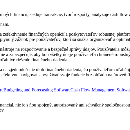
ných financií; sleduje transakcie, tvorí rozpočty, analyzuje cash flow 
znam.
zefektívnenie finančných operácií a poskytovateľov robustnej platform
plynulý zážitok pre používateľov, ktorí sa snažia organizovať a optimal
 nástroje na rozpočtovanie a bezpečné správy údajov. Používatelia môžu
enie a zabezpečuje, aby boli všetky údaje používateľa chránené robu
oľahlivé riešenie finančného riadenia.
a na zjednodušenie úloh finančného riadenia, čo používateľom uľahčuj
ôžu efektívne navigovať a využívať svoje funkcie bez ohľadu na úroveň 
re
Budgeting and Forecasting Software
Cash Flow Management Softwa
ancial, nie je s ňou spojený, autorizovaný ani schválený spoločnosťou
ov.