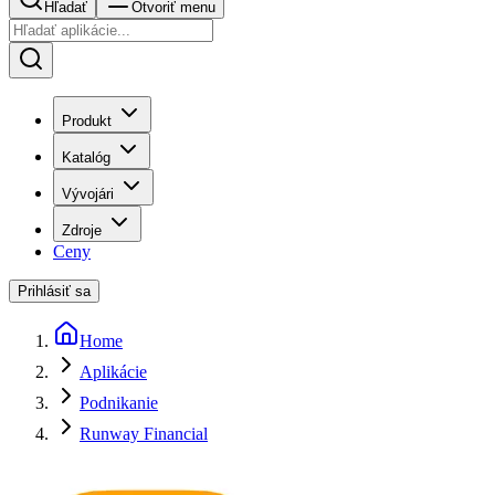
Hľadať
Otvoriť menu
Produkt
Katalóg
Vývojári
Zdroje
Ceny
Prihlásiť sa
Home
Aplikácie
Podnikanie
Runway Financial