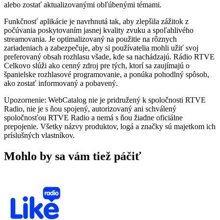
alebo zostať aktualizovanými obľúbenými témami.
Funkčnosť aplikácie je navrhnutá tak, aby zlepšila zážitok z
počúvania poskytovaním jasnej kvality zvuku a spoľahlivého
streamovania. Je optimalizovaný na použitie na rôznych
zariadeniach a zabezpečuje, aby si používatelia mohli užiť svoj
preferovaný obsah rozhlasu všade, kde sa nachádzajú. Rádio RTVE
Celkovo slúži ako cenný zdroj pre tých, ktorí sa zaujímajú o
španielske rozhlasové programovanie, a ponúka pohodlný spôsob,
ako zostať informovaný a pobavený.
Upozornenie: WebCatalog nie je pridružený k spoločnosti RTVE
Radio, nie je s ňou spojený, autorizovaný ani schválený
spoločnosťou RTVE Radio a nemá s ňou žiadne oficiálne
prepojenie. Všetky názvy produktov, logá a značky sú majetkom ich
príslušných vlastníkov.
Mohlo by sa vám tiež páčiť