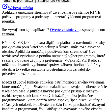
Stiahnuť pre macOS
Stiahnuť pre Windows
Webová stránka
Aplikácia umožňuje streamovať živé rozhlasové stanice RTVE,
počúvať programy a podcasty a prezerať týždennú programovú
ponuku.
Ste vývojárom tejto aplikácie?
Overte vlastníctvo
a spravujte tento
záznam.
Rádio RTVE je komplexná digitálna platforma navrhnutá tak, aby
poskytovala používateľom prístup k širokej škále rozhlasového
obsahu. Aplikácia umožňuje používateľom streamovať živé
rozhlasové vysielanie a ponúka rozmanitý výber programov, ktoré
sa starajú o rôzne záujmy a preferencie. Vďaka RTVE Radio si
môžu používatelia vychutnať správy, zábavu, hudbu a kultúrny
obsah, a to všetko prístupné prostredníctvom užívateľsky
prívetivého rozhrania.
Medzi kľúčové funkcie aplikácie patrí možnosti živého vysielania,
ktoré umožňujú používateľom naladiť sa na svoje obľúbené relácie
v reálnom čase. Aplikácia navyše poskytuje prístup k rôznym
rozhlasovým staniciam, z ktorých každá ponúka jedinečné
programovanie, ktoré odráža rôzne aspekty španielskej kultúry a
súčasných udalostí. Používatelia môžu ľahko prechádzať rôznymi
kanálmi a programami, čo uľahčuje objavovanie nového obsahu