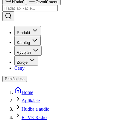
Hľadať
Otvoriť menu
Produkt
Katalóg
Vývojári
Zdroje
Ceny
Prihlásiť sa
Home
Aplikácie
Hudba a audio
RTVE Radio