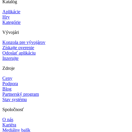
Katalóg
Aplikácie
Hry
Kategórie
Vývojári
Konzola pre vývojárov
Získajte overenie
Odoslať aplikáciu
Inzerujte
Zdroje
Ceny
Podpora
Blog
Partnerský program
Stav systému
Spoločnosť
O nás
Kariéra
Mediálny balík