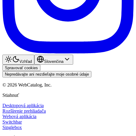
Vzhľad
Slovenčina
Spravovať cookies
Nepredávajte ani nezdieľajte moje osobné údaje
©
2026
WebCatalog, Inc.
Stiahnuť
Desktopová aplikácia
Rozšírenie prehliadača
Webová aplikácia
Switchbar
Singlebox