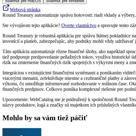
Stiahnuť pre macOS
Stiahnuť pre Windows
Webová stránka
Round Treasury automatizuje správu hotovosti: riadi vklady a výbery
Ste vývojárom tejto aplikácie?
Overte vlastníctvo
a spravujte tento zá
Round Treasury je robustná aplikácia pre správu štátnej pokladnice n
investícií a platieb, zabezpečujúc, aby podniky mohli vždy udržiavať
Táto aplikácia automatizuje rôzne finančné úlohy, ako napríklad spr
tiež podporuje predpovedanie peňažných tokov, využíva historické úd
rizík na zmiernenie finančných rizík spojených s výkyvmi meny a z
Integráciou s existujúcimi finančnými systémami a ponúkaním viditeľ
viacerými menami, zefektívňuje miestne a cezhraničné platby a zárov
výkonu, čo umožňuje informované rozhodovanie v reálnom čase. Okr
finančných predpisov. Celkovo ponúka komplexné riešenie pre podniky, 
Upozornenie: WebCatalog nie je pridružený k spoločnosti Round Treas
názvy produktov, logá a značky sú majetkom ich príslušných vlastník
Mohlo by sa vám tiež páčiť