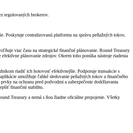
cez regulovaných brokerov.
cie. Poskytuje centralizovanú platformu na správu peňažných tokov,
oľňuje viac času na strategické finančné plánovanie. Round Treasury
e efektívne plánovanie zdrojov. Okrem toho ponúka nástroje riadenia
ikom riadiť ich hotovosť efektívnejšie. Podporuje transakcie s
ie aplikácie umožňuje ľahké sledovanie peňažných tokov a finančného
 prvky na ochranu pred podvodmi a zabezpečenie dodržiavania
pšiť finančnú stabilitu.
ound Treasury a nemá s ňou žiadne oficiálne prepojenie. Všetky