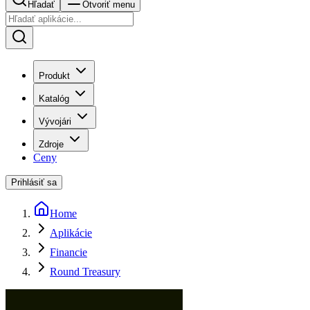
Hľadať
Otvoriť menu
Produkt
Katalóg
Vývojári
Zdroje
Ceny
Prihlásiť sa
Home
Aplikácie
Financie
Round Treasury