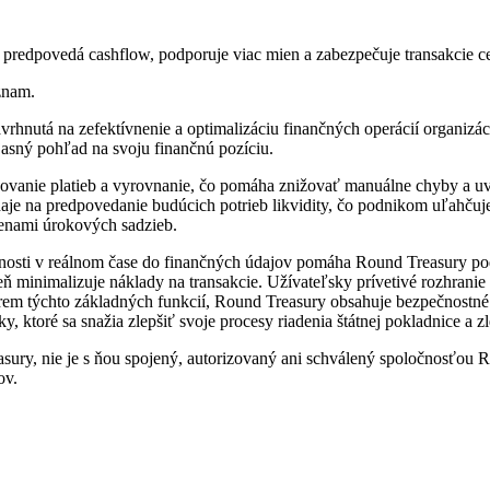
, predpovedá cashflow, podporuje viac mien a zabezpečuje transakcie 
znam.
avrhnutá na zefektívnenie a optimalizáciu finančných operácií organizá
 jasný pohľad na svoju finančnú pozíciu.
acovanie platieb a vyrovnanie, čo pomáha znižovať manuálne chyby a uv
aje na predpovedanie budúcich potrieb likvidity, čo podnikom uľahčuj
menami úrokových sadzieb.
nosti v reálnom čase do finančných údajov pomáha Round Treasury podn
eň minimalizuje náklady na transakcie. Užívateľsky prívetivé rozhran
em týchto základných funkcií, Round Treasury obsahuje bezpečnostné
ktoré sa snažia zlepšiť svoje procesy riadenia štátnej pokladnice a zle
ury, nie je s ňou spojený, autorizovaný ani schválený spoločnosťou R
ov.