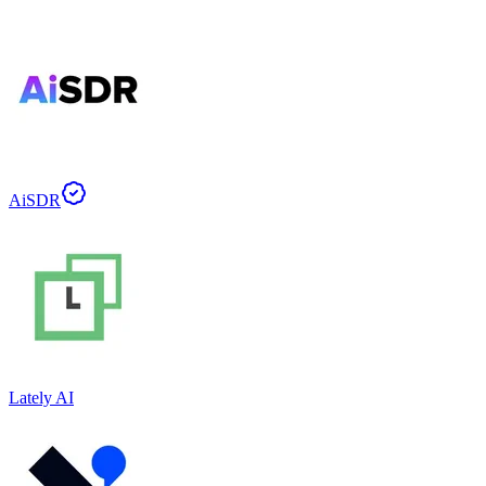
AiSDR
Lately AI