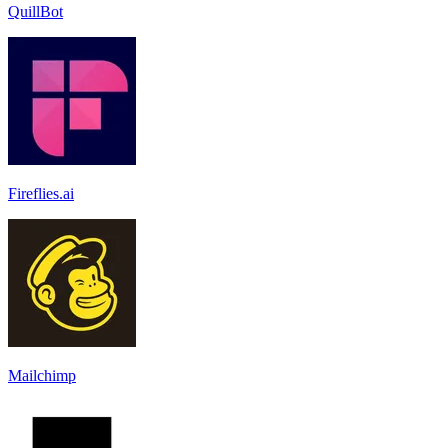
QuillBot
Fireflies.ai
Mailchimp