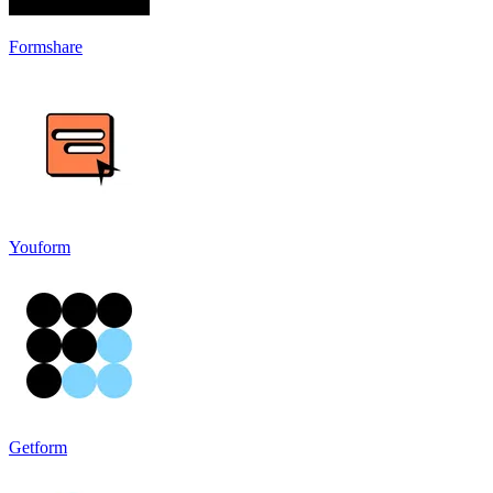
Formshare
Youform
Getform