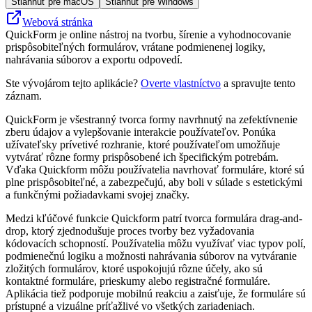
Stiahnuť pre macOS
Stiahnuť pre Windows
Webová stránka
QuickForm je online nástroj na tvorbu, šírenie a vyhodnocovanie
prispôsobiteľných formulárov, vrátane podmienenej logiky,
nahrávania súborov a exportu odpovedí.
Ste vývojárom tejto aplikácie?
Overte vlastníctvo
a spravujte tento
záznam.
QuickForm je všestranný tvorca formy navrhnutý na zefektívnenie
zberu údajov a vylepšovanie interakcie používateľov. Ponúka
užívateľsky prívetivé rozhranie, ktoré používateľom umožňuje
vytvárať rôzne formy prispôsobené ich špecifickým potrebám.
Vďaka Quickform môžu používatelia navrhovať formuláre, ktoré sú
plne prispôsobiteľné, a zabezpečujú, aby boli v súlade s estetickými
a funkčnými požiadavkami svojej značky.
Medzi kľúčové funkcie Quickform patrí tvorca formulára drag-and-
drop, ktorý zjednodušuje proces tvorby bez vyžadovania
kódovacích schopností. Používatelia môžu využívať viac typov polí,
podmienečnú logiku a možnosti nahrávania súborov na vytváranie
zložitých formulárov, ktoré uspokojujú rôzne účely, ako sú
kontaktné formuláre, prieskumy alebo registračné formuláre.
Aplikácia tiež podporuje mobilnú reakciu a zaisťuje, že formuláre sú
prístupné a vizuálne príťažlivé vo všetkých zariadeniach.