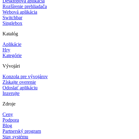
Desktopová aplikácia
Rozšírenie prehliadača
Webová aplikácia
Switchbar
Singlebox
Katalóg
Aplikácie
Hry
Kategórie
Vývojári
Konzola pre vývojárov
Získajte overenie
Odoslať aplikáciu
Inzerujte
Zdroje
Ceny
Podpora
Blog
Partnerský program
Stav systému