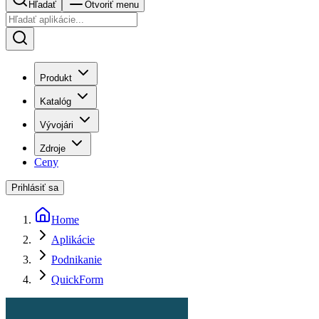
Hľadať
Otvoriť menu
Produkt
Katalóg
Vývojári
Zdroje
Ceny
Prihlásiť sa
Home
Aplikácie
Podnikanie
QuickForm