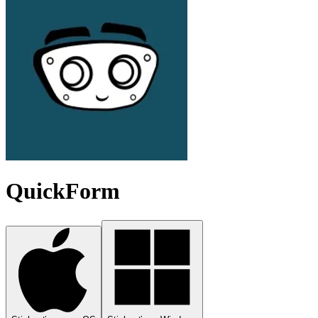
QuickForm