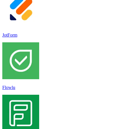
JotForm
Flowlu