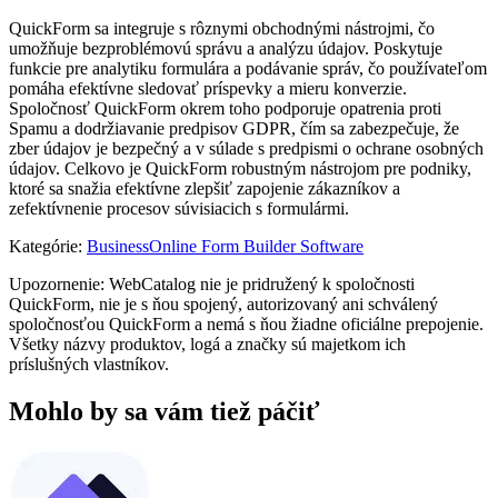
QuickForm sa integruje s rôznymi obchodnými nástrojmi, čo
umožňuje bezproblémovú správu a analýzu údajov. Poskytuje
funkcie pre analytiku formulára a podávanie správ, čo používateľom
pomáha efektívne sledovať príspevky a mieru konverzie.
Spoločnosť QuickForm okrem toho podporuje opatrenia proti
Spamu a dodržiavanie predpisov GDPR, čím sa zabezpečuje, že
zber údajov je bezpečný a v súlade s predpismi o ochrane osobných
údajov. Celkovo je QuickForm robustným nástrojom pre podniky,
ktoré sa snažia efektívne zlepšiť zapojenie zákazníkov a
zefektívnenie procesov súvisiacich s formulármi.
Kategórie
:
Business
Online Form Builder Software
Upozornenie: WebCatalog nie je pridružený k spoločnosti
QuickForm, nie je s ňou spojený, autorizovaný ani schválený
spoločnosťou QuickForm a nemá s ňou žiadne oficiálne prepojenie.
Všetky názvy produktov, logá a značky sú majetkom ich
príslušných vlastníkov.
Mohlo by sa vám tiež páčiť