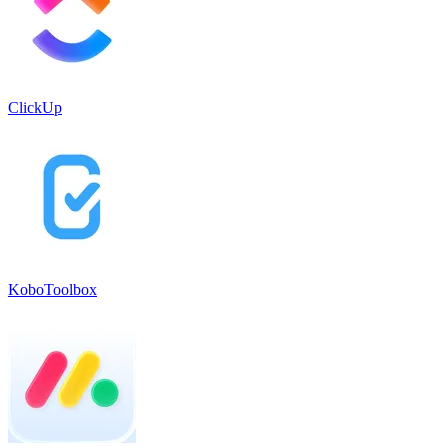
ClickUp
KoboToolbox